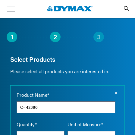
1
2
3
Select Products
Please select all products you are interested in.
Empty the
Product Name*
Quantity*
Unit of Measure*