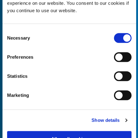
experience on our website. You consent to our cookies if
you continue to use our website.
Consent
Empty the
Product Name*
Necessary
Selection
Preferences
Quantity*
Unit of Measure*
Statistics
Marketing
Empty the
Product Name*
Show details
Quantity*
Unit of Measure*