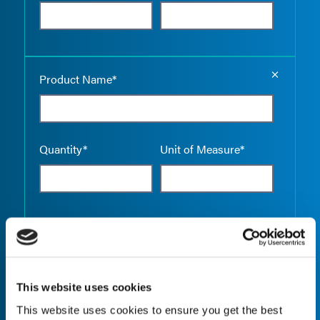
Empty the
Product Name*
Quantity*
Unit of Measure*
Empty the
Product Name*
This website uses cookies
This website uses cookies to ensure you get the best
Quantity*
Unit of Measure*