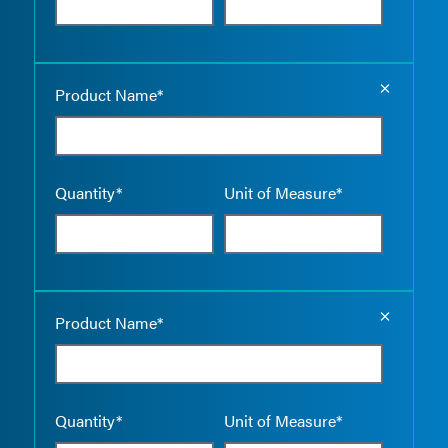
Empty the
Product Name*
Quantity*
Unit of Measure*
Empty the
Product Name*
Quantity*
Unit of Measure*