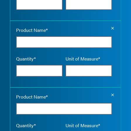
Empty the
Product Name*
Quantity*
Unit of Measure*
Empty the
Product Name*
Quantity*
Unit of Measure*