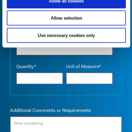
Allow all cookies
Allow selection
Use necessary cookies only
Empty the
Product Name*
Quantity*
Unit of Measure*
Additional Comments or Requirements