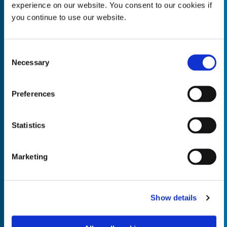
experience on our website. You consent to our cookies if
you continue to use our website.
Consent
Empty the
Product Name*
Necessary
Selection
Preferences
Quantity*
Unit of Measure*
Statistics
Marketing
Empty the
Product Name*
Show details
Quantity*
Unit of Measure*