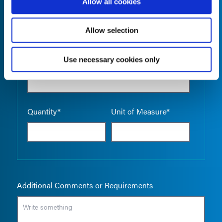
Allow all cookies
Allow selection
Use necessary cookies only
Empty the
Product Name*
Quantity*
Unit of Measure*
Additional Comments or Requirements