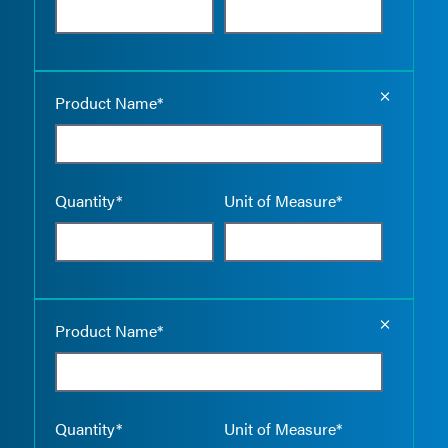
Empty the
Product Name*
Quantity*
Unit of Measure*
Empty the
Product Name*
Quantity*
Unit of Measure*