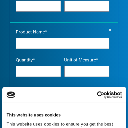
Empty the
Product Name*
Quantity*
Unit of Measure*
Empty the
Product Name*
This website uses cookies
This website uses cookies to ensure you get the best
Quantity*
Unit of Measure*