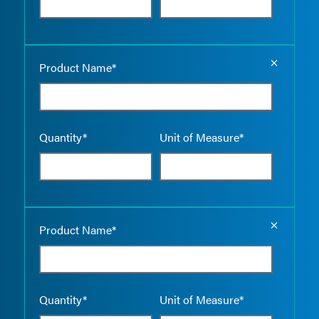
Empty the
Product Name*
Quantity*
Unit of Measure*
Empty the
Product Name*
Quantity*
Unit of Measure*