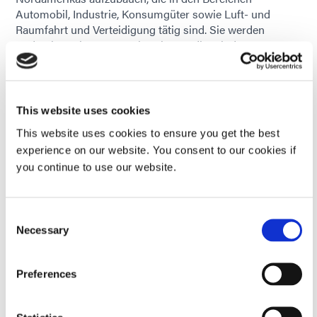
Automobil, Industrie, Konsumgüter sowie Luft- und
Raumfahrt und Verteidigung tätig sind. Sie werden
Endverbrauchern von Leiterplatten, die mit den
Möglichkeiten und der Effizienz der Lichthärtung bei der
PCB noch nicht vertraut sind, das Fachwissen von Dymax
in Sachen Lichthärtungstechnologie zugänglich machen.
Präsident John Johnson bemerkte: „Wir werden eng mit
This website uses cookies
Dymax zusammenarbeiten, um Herstellern von LIDAR,
This website uses cookies to ensure you get the best
ADAS, Kameramodulen und verwandten
experience on our website. You consent to our cookies if
Elektronikanwendungen hochmoderne Produkt-,
you continue to use our website.
Automatisierungs- und Montagelösungen zu bieten und
unsere lange Tradition der Bereitstellung eines
außergewöhnlichen Kundendienstes fortzusetzen.“
Consent
„Unsere Beziehung zu EAP wird uns dabei helfen, unsere
Necessary
Selection
Reichweite auf wichtige Lieferanten in der
Elektronikindustrie auszudehnen, die möglicherweise
nichts von Dymax‘ 40-jähriger Erfahrung in der
Preferences
Entwicklung von innovativen Klebstoffen und
Beschichtungen sowie Lichthärtungsgeräte wissen“,