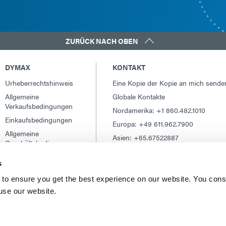
ZURÜCK NACH OBEN
DYMAX
KONTAKT
Urheberrechtshinweis
Eine Kopie der Kopie an mich sende
Allgemeine
Globale Kontakte
Verkaufsbedingungen
Nordamerika: +1 860.482.1010
Einkaufsbedingungen
Europa: +49 611.962.7900
Allgemeine
Asien: +65.67522887
Geschäftsbedingungen
für den Service
s
Nutzungsbedingungen
Datenschutzerklärung
to ensure you get the best experience on our website. You cons
 use our website.
Impressum
Cookie-Erklärung