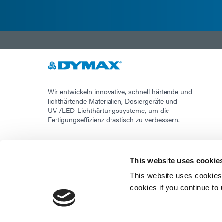
Wir entwickeln innovative, schnell härtende und
lichthärtende Materialien, Dosiergeräte und
UV-/LED-Lichthärtungssysteme, um die
Fertigungseffizienz drastisch zu verbessern.
Diese Website ist durch reCAPTCHA geschützt
und die
Datenschutzerklärung von Google
Und
This website uses cookie
Servicebedingungen
anwenden.
This website uses cookies 
cookies if you continue to
©2026 - Dymax | Alle Rechte vorbehalten