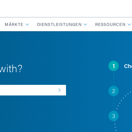
MÄRKTE
DIENSTLEISTUNGEN
RESSOURCEN
with?
1
Ch
2
3