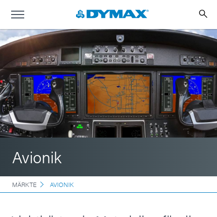
Avionik
MÄRKTE
AVIONIK