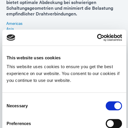
bietet optimale Abdeckung bei schwierigen
Schaltungsgeometrien und minimiert die Belastung
empfindlicher Drahtverbindungen.
Americas
Asia
Europe
GA-103
Form-in-Place-Dichtungsmasse hat eine
This website uses cookies
ausgezeichnete Feuchtigkeits- und
This website uses cookies to ensure you get the best
Chemikalienbeständigkeit für Hochtemperatur-
experience on our website. You consent to our cookies if
Dichtungsanwendungen und Unterwassergehäuse, die
einen geringen Druckverformungsrest erfordern. Diese
you continue to use our website.
silikonfrei Dichtung hat eine selbstnivellierende
Viskosität und härtet mit UV-/sichtbares Licht in
Sekunden aus.
Consent
Necessary
Selection
Americas
Asia
Europe
Preferences