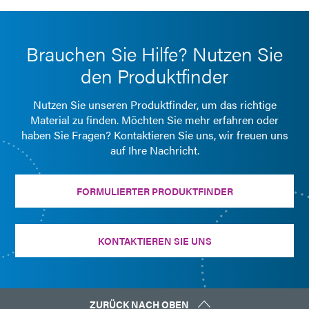
Leitfaden: Ausgabegerät (Europa|EN)
Brauchen Sie Hilfe? Nutzen Sie
Leitfaden: Ausgabegerät (Asien|EN)
den Produktfinder
Leitfaden: Industrieprodukte (Asien|EN)
Nutzen Sie unseren Produktfinder, um das richtige
Material zu finden. Möchten Sie mehr erfahren oder
haben Sie Fragen? Kontaktieren Sie uns, wir freuen uns
Leitfaden: Lichthärtungsgeräte (Asien|EN)
auf Ihre Nachricht.
FORMULIERTER PRODUKTFINDER
KONTAKTIEREN SIE UNS
ZURÜCK NACH OBEN