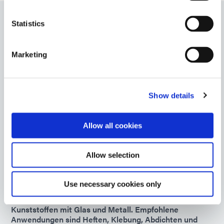
Statistics
9008
UV- aushärtbarer Klebstoff für die schnelle Chip-
Marketing
Verkapselung in Chip-on-Board- oder Chip-on-Flex-
Leiterplattenanwendungen. Dieses Vergussmasse
bildet flexible, hochgradig feuchtigkeitsbeständige
Verbindungen mit verschiedenen Oberflächen und
Show details
bleibt bis -40 °C flexibel, was es ideal für COF-
Anwendungen macht.
Allow all cookies
Americas
Asia
Europe
Allow selection
OP-29
Use necessary cookies only
optischer Klebstoff Mehrzweckklebstoff, ideal zum
Herstellen robuster, belastbarer Klebung von
Kunststoffen mit Glas und Metall. Empfohlene
Anwendungen sind Heften, Klebung, Abdichten und