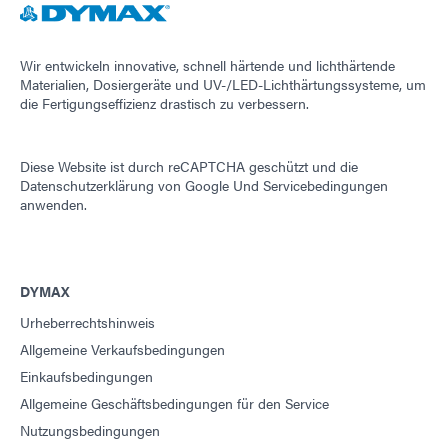
Leitfaden: Lichthärtungsgeräte (EN)
Wir entwickeln innovative, schnell härtende und lichthärtende
Materialien, Dosiergeräte und UV-/LED-Lichthärtungssysteme, um
die Fertigungseffizienz drastisch zu verbessern.
Leitfaden: Lichthärtungsgeräte (Europa|EN)
Diese Website ist durch reCAPTCHA geschützt und die
Leitfaden: Lichthärtungsgeräte (Asien|EN)
Datenschutzerklärung von Google
Und
Servicebedingungen
anwenden.
Leitfaden: Lichthärtungsgeräte (Amerika|ES)
DYMAX
Leitfaden: Ausgabegerät (EN)
Urheberrechtshinweis
Allgemeine Verkaufsbedingungen
Leitfaden: Ausgabegerät (Asien|EN)
Einkaufsbedingungen
Allgemeine Geschäftsbedingungen für den Service
Nutzungsbedingungen
Leitfaden: Ausgabegerät (Europa|EN)