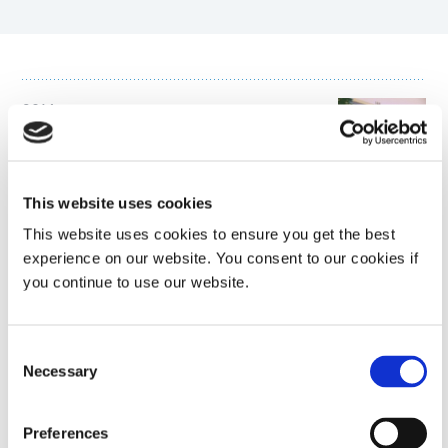
9014
Bei Raumtemperatur lagerstabiler
Vergussstoff & Drahtbond‑Klebstoff mit
sekundärer Feuchtigkeitsaushärtung.
Dieses Produkt bietet guten Feuchtigkeits-
This website uses cookies
und Korrosionsschutz für kritische
Komponenten in elektronischen
This website uses cookies to ensure you get the best
Anwendungen wie
experience on our website. You consent to our cookies if
Batteriemanagementsystemen für
you continue to use our website.
Elektrofahrzeuge.
Americas
Consent
Asia
Necessary
Selection
Europe
Preferences