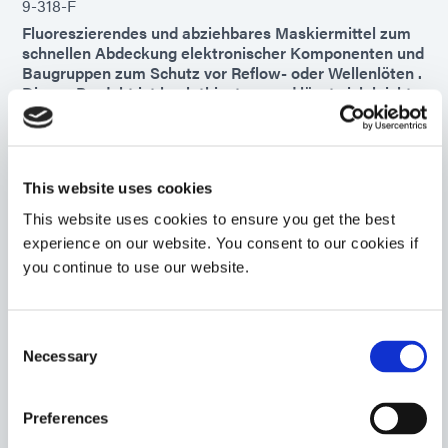
9-318-F
Fluoreszierendes und abziehbares Maskiermittel zum
schnellen Abdeckung elektronischer Komponenten und
Baugruppen zum Schutz vor Reflow- oder Wellenlöten .
Dieses Produkt ist hoch thixotrop und lässt sich leicht
auf Platinen oder Komponenten auftragen, die mit
anderen Methoden möglicherweise nur schwer
maskiert werden können.
Americas
This website uses cookies
Asia
This website uses cookies to ensure you get the best
Europe
experience on our website. You consent to our cookies if
you continue to use our website.
9-7004-REV-A
Blaues PCB Maskiermittel zum schnellen Abdeckung
elektronischer Komponenten und Baugruppen. Dieses
Consent
Maskiermittel ist mit den meisten Beschichtung ,
Necessary
Selection
Abdeckung für Wellenlöt- oder Reflow-Prozesse und
Abdeckung für Parylene-Beschichtungen kompatibel.
Für bessere Sichtbarkeit ist dieses Produkt blau und
Preferences
verfügt über einen blau fluoreszierenden Tracer.