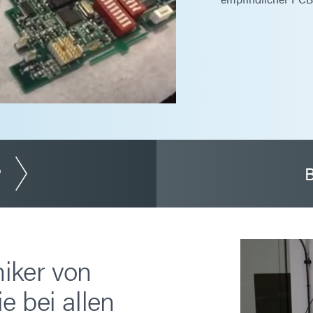
?
B
iker von
e bei allen