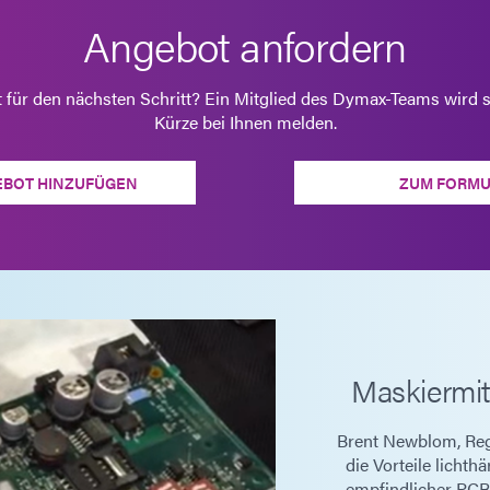
Angebot anfordern
t für den nächsten Schritt? Ein Mitglied des Dymax-Teams wird s
Kürze bei Ihnen melden.
EBOT HINZUFÜGEN
ZUM FORMU
Maskiermitt
Brent Newblom, Reg
die Vorteile licht
empfindlicher PCB 