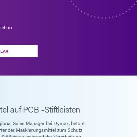
ich in
LAR
el auf PCB -Stiftleisten
ional Sales Manager bei Dymax, betont
härtender Maskierungsmittel zum Schutz
Stiftleisten während der Verarbeitung.