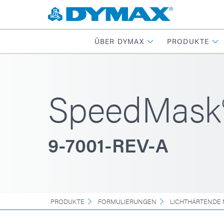
ÜBER DYMAX
PRODUKTE
SpeedMask
9-7001-REV-A
PRODUKTE
FORMULIERUNGEN
LICHTHÄRTENDE 