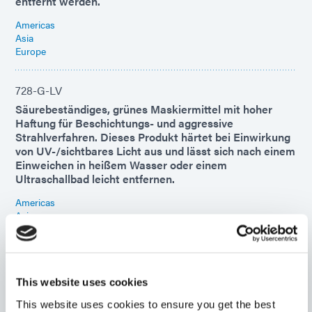
entfernt werden.
Americas
Asia
Europe
728-G-LV
Säurebeständiges, grünes Maskiermittel mit hoher
Haftung für Beschichtungs- und aggressive
Strahlverfahren. Dieses Produkt härtet bei Einwirkung
von UV-/sichtbares Licht aus und lässt sich nach einem
Einweichen in heißem Wasser oder einem
Ultraschallbad leicht entfernen.
Americas
Asia
Europe
730-BT
This website uses cookies
UV-/sichtbares Licht, 100 % organisches blaues
Maskiermittel bietet hervorragenden
This website uses cookies to ensure you get the best