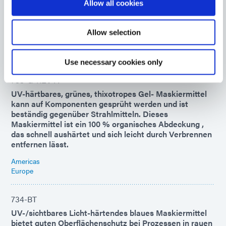
Allow all cookies
ordnungsgemäßer Aushärtung keine Rückstände auf
Oberflächen.
Americas
Allow selection
Asia
Europe
Use necessary cookies only
733-G-REV-A
UV-härtbares, grünes, thixotropes Gel- Maskiermittel
kann auf Komponenten gesprüht werden und ist
beständig gegenüber Strahlmitteln. Dieses
Maskiermittel ist ein 100 % organisches Abdeckung ,
das schnell aushärtet und sich leicht durch Verbrennen
entfernen lässt.
Americas
Europe
734-BT
UV-/sichtbares Licht-härtendes blaues Maskiermittel
bietet guten Oberflächenschutz bei Prozessen in rauen