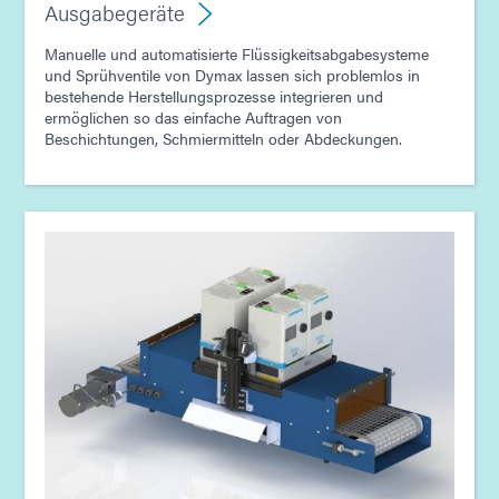
Ausgabegeräte
Manuelle und automatisierte Flüssigkeitsabgabesysteme
Leitfaden: Lichthärtungsgeräte (Asien|EN)
und Sprühventile von Dymax lassen sich problemlos in
bestehende Herstellungsprozesse integrieren und
ermöglichen so das einfache Auftragen von
Leitfaden: Ausgabegerät (Asien|EN)
Beschichtungen, Schmiermitteln oder Abdeckungen.
Leitfaden: Automobil (Asien|EN)
Leitfaden: Luft- und Raumfahrt & Verteidigung
(Asien|EN)
Leitfaden: SpeedMask Maskierungsmittel (Asien|EN)