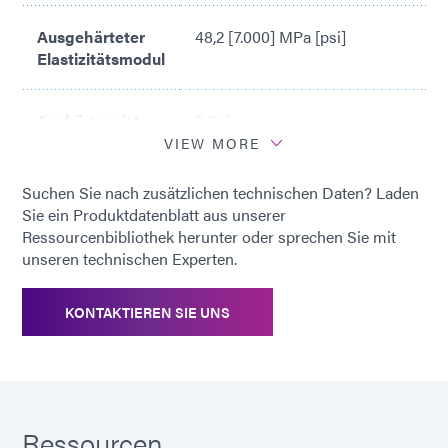
Ausgehärteter
48,2 [7.000] MPa [psi]
Elastizitätsmodul
Aushärtezeit*
3 Sek.
VIEW MORE
*
Aushärtungszeit basierend auf
Suchen Sie nach zusätzlichen technischen Daten? Laden
Dymax 5000-EC Lichthärtend
Sie ein Produktdatenblatt aus unserer
Flächenlampensystem (200
Ressourcenbibliothek herunter oder sprechen Sie mit
mW/cm2)
unseren technischen Experten.
KONTAKTIEREN SIE UNS
Ressourcen