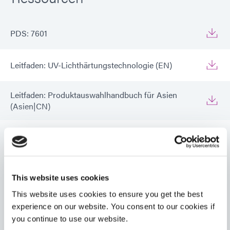
PDS: 7601
Leitfaden: UV-Lichthärtungstechnologie (EN)
Leitfaden: Produktauswahlhandbuch für Asien
(Asien|CN)
Leitfaden: Produktauswahl für Asien (Asien|EN)
VIEW MORE
Leitfaden: Luft- und Raumfahrt & Verteidigung (EN)
This website uses cookies
This website uses cookies to ensure you get the best
Leitfaden: Luft- und Raumfahrt & Verteidigung
experience on our website. You consent to our cookies if
(Asien|EN)
you continue to use our website.
Verwandte Produkte