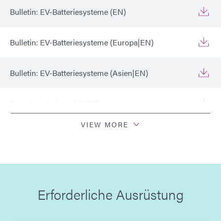
Bulletin: EV-Batteriesysteme (EN)
Bulletin: EV-Batteriesysteme (Europa|EN)
Bulletin: EV-Batteriesysteme (Asien|EN)
Ratgeber: Automobil (DE)
VIEW MORE
Ratgeber: Automobil (Europa|EN)
Leitfaden: Automobil (Asien|EN)
Erforderliche Ausrüstung
Leitfaden: Lichthärtungsgeräte (Europa|EN)