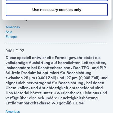
bildet flexible, hochgradig feuchtigkeitsbeständige
Verbindungen mit verschiedenen Oberflächen und
Use necessary cookies only
bleibt bis -40 °C flexibel, was es ideal für COF-
Anwendungen macht.
Americas
Asia
Europe
9481-E-PZ
Diese speziell entwickelte Formel gewährleistet die
vollständige Aushärtung auf hochdichten Leiterplatten,
insbesondere bei Schattenbereiche . Das TPO- und PIP-
3:1-freie Produkt ist optimiert für Beschichtung
zwischen 25 µm (0,001 Zoll) und 127 µm (0,005 Zoll) und
eignet sich hervorragend für Beschichtung , bei denen
Chemikalien- und Abriebfestigkeit entscheidend sind.
Das Material härtet unter UV-/sichtbares Licht aus und
verfügt über eine sekundäre Feuchtigkeitshärtung.
Entflammbarkeitsklasse V-0 gemäß UL 94.
Americas