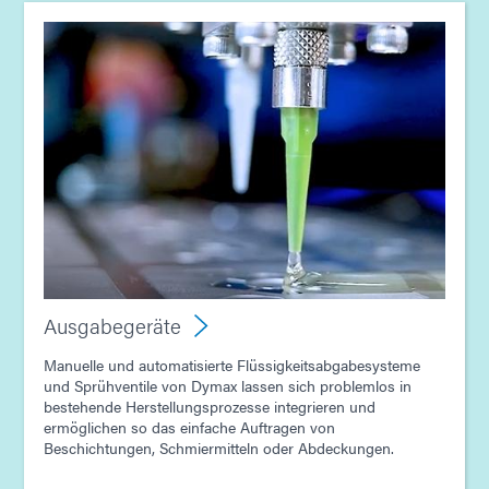
Leitfaden: Lichthärtungsgeräte (Asien|EN)
Leitfaden: Ausgabegerät (Asien|EN)
Leitfaden: Ausgabegerät (Europa|EN)
Leitfaden: Ausgabegerät (EN)
Leitfaden: Lichthärtungsgeräte (EN)
Ausgabegeräte
Artikel - E-Mobility Magazine - Weiterentwicklung der
Manuelle und automatisierte Flüssigkeitsabgabesysteme
EV-Elektronik mit Lichthärtungstechnologie
und Sprühventile von Dymax lassen sich problemlos in
bestehende Herstellungsprozesse integrieren und
ermöglichen so das einfache Auftragen von
Beschichtungen, Schmiermitteln oder Abdeckungen.