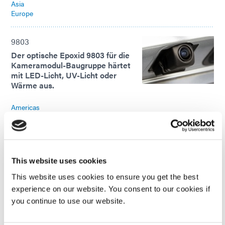
Asia
Europe
9803
Der optische Epoxid 9803 für die
Kameramodul-Baugruppe härtet
mit LED-Licht, UV-Licht oder
Wärme aus.
Americas
Europe
9803
Der optische Epoxid 9803 für die
This website uses cookies
Kameramodul-Baugruppe härtet
This website uses cookies to ensure you get the best
mit LED-Licht, UV-Licht oder
Wärme aus.
experience on our website. You consent to our cookies if
you continue to use our website.
Americas
Europe