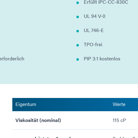
Erfüllt IPC-CC-830C
UL 94 V-0
UL 746-E
TPO-frei
rforderlich
PIP 3:1 kostenlos
Eigentum
Werte
Viskosität (nominal)
115 cP