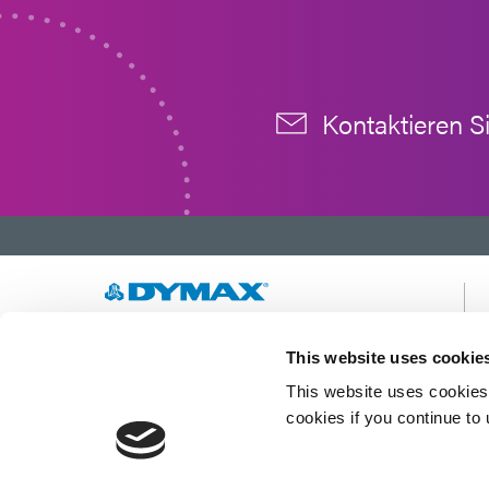
Kontaktieren S
Wir entwickeln innovative, schnell härtende und
This website uses cookie
lichthärtende Materialien, Dosiergeräte und
UV-/LED-Lichthärtungssysteme, um die
This website uses cookies 
Fertigungseffizienz drastisch zu verbessern.
cookies if you continue to
Diese Website ist durch reCAPTCHA geschützt