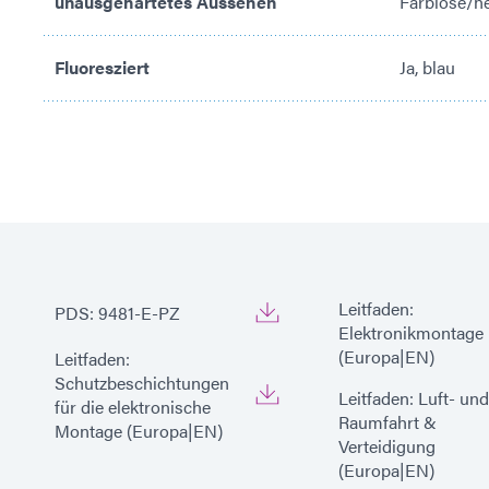
unausgehärtetes Aussehen
Farblose/he
Fluoresziert
Ja, blau
Leitfaden:
PDS: 9481-E-PZ
Elektronikmontage
(Europa|EN)
Leitfaden:
Schutzbeschichtungen
Leitfaden: Luft- und
für die elektronische
Raumfahrt &
Montage (Europa|EN)
Verteidigung
(Europa|EN)