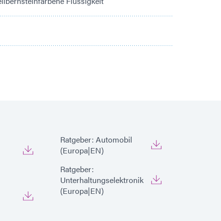
llbernsteinfarbene Flüssigkeit
Ratgeber: Automobil
(Europa|EN)
Ratgeber:
Unterhaltungselektronik
(Europa|EN)