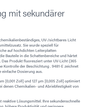
g mit sekundärer
chemikalienbeständiges, UV-/sichtbares Licht
ittelzusatz. Sie wurde speziell für
che auf hochdichten Leiterplatten
die Bauteile in die Schattenbereiche und härtet
 Das Produkt fluoresziert unter UV-Licht (365
e Kontrolle der Beschichtung . 9481-E zeichnet
ne einfache Dosierung aus.
m [0,001 Zoll] und 127 µm [0,005 Zoll] optimiert
ei denen Chemikalien- und Abriebfestigkeit von
t reaktive Lösungsmittel. Ihre sekundenschnelle
ng, höhere Produktivität und geringere