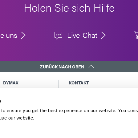
Holen Sie sich Hilfe
ie uns
Live-Chat
ZURÜCK NACH OBEN
DYMAX
KONTAKT
Urheberrechtshinweis
Eine Kopie der Kopie an mich sende
Allgemeine
Globale Kontakte
s
Verkaufsbedingungen
Nordamerika: +1 860.482.1010
to ensure you get the best experience on our website. You cons
Einkaufsbedingungen
Europa: +49 611.962.7900
 use our website.
Allgemeine
Asien: +65.67522887
Geschäftsbedingungen
für den Service