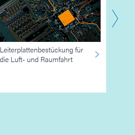
Leiterplattenbestückung für
Hochl
die Luft- und Raumfahrt
Lades
Elekt