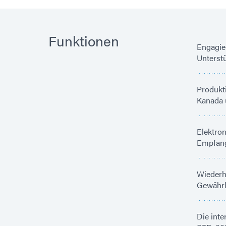
Funktionen
Engagie
Unterst
Produkti
Kanada u
Elektro
Empfang 
Wiederho
Gewährle
Die int