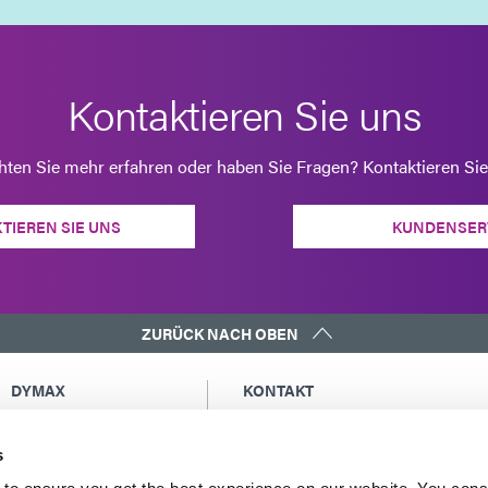
Kontaktieren Sie uns
ten Sie mehr erfahren oder haben Sie Fragen? Kontaktieren Sie
TIEREN SIE UNS
KUNDENSER
ZURÜCK NACH OBEN
DYMAX
KONTAKT
Urheberrechtshinweis
Eine Kopie der Kopie an mich sende
Allgemeine
Globale Kontakte
s
Verkaufsbedingungen
Nordamerika: +1 860.482.1010