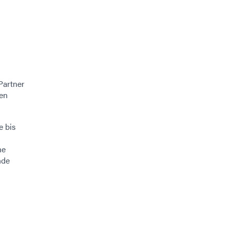
Partner
gen
e bis
he
nde