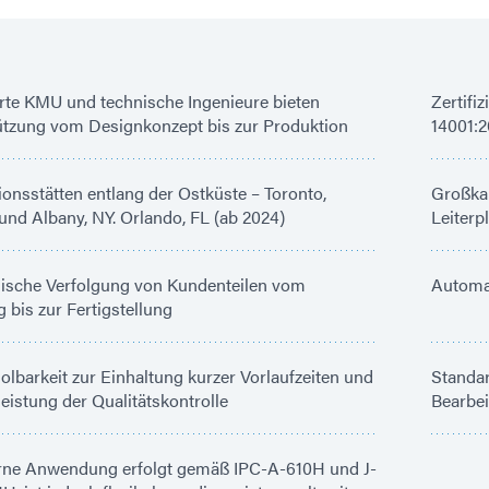
rte KMU und technische Ingenieure bieten
Zertifi
ützung vom Designkonzept bis zur Produktion
14001:2
onsstätten entlang der Ostküste – Toronto,
Großkap
nd Albany, NY. Orlando, FL (ab 2024)
Leiterp
nische Verfolgung von Kundenteilen vom
Automat
bis zur Fertigstellung
lbarkeit zur Einhaltung kurzer Vorlaufzeiten und
Standar
istung der Qualitätskontrolle
Bearbe
erne Anwendung erfolgt gemäß IPC-A-610H und J-