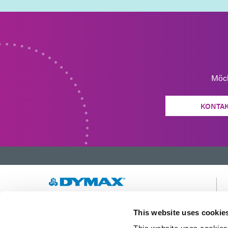
Möch
KONTAK
Wir entwickeln innovative, schnell härtende und
This website uses cookie
lichthärtende Materialien, Dosiergeräte und
UV-/LED-Lichthärtungssysteme, um die