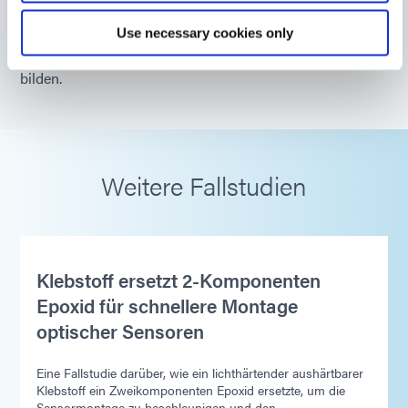
Use necessary cookies only
Schauen Sie sich die anderen Produkte von Dymax an,
die in Kombination mit diesem eine Komplettlösung
bilden.
Weitere Fallstudien
Klebstoff ersetzt 2-Komponenten
Epoxid für schnellere Montage
optischer Sensoren
Eine Fallstudie darüber, wie ein lichthärtender aushärtbarer
Klebstoff ein Zweikomponenten Epoxid ersetzte, um die
Sensormontage zu beschleunigen und den