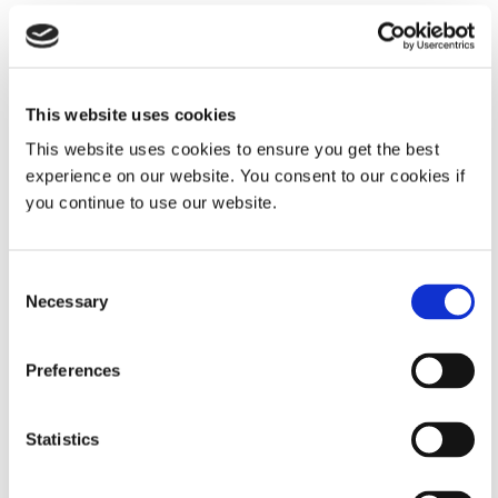
die präzise Dosierung von
lichthärtenden Hybridmaterialien
sowohl in automatisierte Ausgabe
als auch in Tischgeräten.
This website uses cookies
Global Except Europe
This website uses cookies to ensure you get the best
experience on our website. You consent to our cookies if
SmartDispenser
you continue to use our website.
Diese Dosierlösung wurde für präzise
und gleichbleibende Leistung entwickelt
und bietet eine luftfreie Option für
Consent
Dymax-Hybrid-Lichthärtungsmaterialien
Necessary
in 30-ml-Spritzen. Ihr mechanischer
Selection
Antriebsmechanismus gewährleistet
eine genaue Flüssigkeitssteuerung ohne
Preferences
Druckluft und verbessert so die
Wiederholgenauigkeit und
Prozessstabilität.
Statistics
Global (CE Marked)