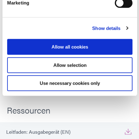
Marketing
SmartDispenser MINI
High repeatability, air-free
dispensing option for Dymax hybrid
Show details
light-curable materials packaged in
30cc syringes. A mechanical drive
system accurately controls fluid
Allow all cookies
dispensing, eliminating the need for
compressed air.
Allow selection
Global (CE Marked)
Use necessary cookies only
Ressourcen
Leitfaden: Ausgabegerät (EN)