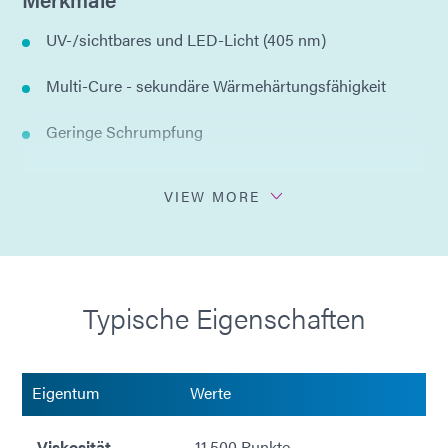
UV-/sichtbares und LED-Licht (405 nm)
Multi-Cure - sekundäre Wärmehärtungsfähigkeit
Geringe Schrumpfung
Beständig gegen Salpeter- und Salzsäure
VIEW MORE
Nach dem Aushärten trimmbar
Sprühbar
Typische Eigenschaften
Abziehbare oder verbrennbare Entfernung
100 % organische Feststoffe
Eigentum
Werte
Konform mit der RoHS-Richtlinie 2015/863/EU
Viskosität
11.500 Punkte