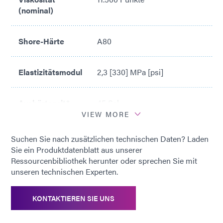
(nominal)
Shore-Härte
A80
Elastizitätsmodul
2,3 [330] MPa [psi]
Aushärtezeit*
45 Sek.
VIEW MORE
*
Aushärtungszeit basierend auf
Suchen Sie nach zusätzlichen technischen Daten? Laden
Dymax 5000-EC Lichthärtend
Sie ein Produktdatenblatt aus unserer
Flächenlampensystem (200
Ressourcenbibliothek herunter oder sprechen Sie mit
mW/cm2)
unseren technischen Experten.
KONTAKTIEREN SIE UNS