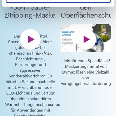
758-H Säure-
den
utz
Stripping-Maske
Oberflächenschut
Das Maskiermittel
SpeedMask 758-H bietet
guten Schutz bei
chemischen Fräs-/Ätz-,
Beschichtungs-,
Lichthärtende SpeedMask®
Eloxierungs- und
Maskierungsmittel von
aggressiven
Dymax lösen eine Vielzahl
Sandstrahlverfahren. Es
von
härtet in Sekundenschnelle
en.
Fertigungsherausforderungen.
mit UV-/sichtbarem oder
LED-Licht aus und verfügt
über einen sekundären
Wärmehärtungsmechanismus
für Anwendungen mit
Schattenbereiche .