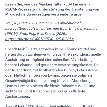
Lesen Sie, wie das Maskiermittel 758-H in einem
PECM-Prozess zur Unterstützung der Herstellung von
Mikroschneidwerkzeugen verwendet wurde.
Wali, A., Platt, T. & Biermann, D. Fabrication of
microcutting tools by pulsed electrochemical machining
(PECM). Prod. Eng. Res. Devel. (2025).
https://doi.org/10.1007/s11740-025-01337-y
®
SpeedMask
Harze enthalten keine Lösungsmittel und
härten durch Lichteinwirkung aus. Ihre sekundenschnelle
Aushärtung ermöglicht eine schnellere Verarbeitung,
höhere Leistung und geringere Verarbeitungskosten. Bei
der Aushärtung mit lichthärtenden Punkt-, Fokusstrahl-
oder Flutlichtlampen von Dymax bieten sie optimale
Geschwindigkeit und Leistung für viele Abdeckung .
Dymax-Lampen bieten die ideale Balance aus UV- und
sichtbares Licht für schnellste und gründlichste
Aushärtungen.
®
SpeedMask
758-H entspricht vollständig der RoHS-