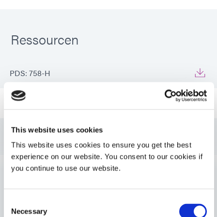
Ressourcen
PDS: 758-H
Leitfaden: Luft- und Raumfahrt & Verteidigung (EN)
Leitfaden: Luft- und Raumfahrt & Verteidigung
This website uses cookies
(Asien|EN)
This website uses cookies to ensure you get the best
experience on our website. You consent to our cookies if
Leitfaden: Luft- und Raumfahrt & Verteidigung
you continue to use our website.
(Europa|EN)
VIEW MORE
Consent
Leitfaden: SpeedMask Maskierungsmittel (EN)
Necessary
Selection