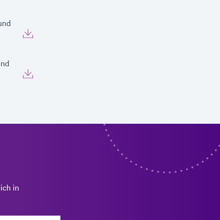
 und
und
ich in