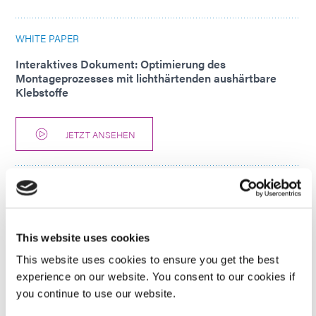
WHITE PAPER
Interaktives Dokument: Optimierung des
Montageprozesses mit lichthärtenden aushärtbare
Klebstoffe
JETZT ANSEHEN
WHITE PAPER
Papier: Steigern Sie die PCB -Leistung mit
lichthärtenden Schutzbeschichtungen und
Maskierungsmittel
This website uses cookies
This website uses cookies to ensure you get the best
experience on our website. You consent to our cookies if
HERUNTERLADEN
you continue to use our website.