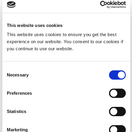
Lichthärtungsgeräten während des gesamten Fertigungszyklus?
JANUARY 30,2026
This website uses cookies
This website uses cookies to ensure you get the best
Mehr als nur Produkte: Wie Dymax mit seiner
experience on our website. You consent to our cookies if
Anwendungstechnik wertvolle Unterstützung für
Hersteller bietet
you continue to use our website.
Wie unterstützt die Dymax Anwendungstechnik Hersteller dabei,
Verklebungen von Anfang an richtig durchzuführen?
Consent
Necessary
Selection
JANUARY 22,2026
Preferences
Dymax Lichthärtungsgeräte: Antworten auf häufig
gestellte Fragen
Statistics
Leitfaden für die Auswahl und Verwendung von Dymax
Punktstrahler, Flächenstrahler und Förderbandsystemen
Marketing