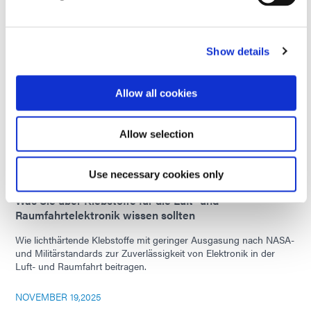
DECEMBER 15,2025
Show details
Fortschrittliche Klebstoffe und Beschichtungen für die
Elektronik der nächsten Generation: Ein Gespräch mit
Doug Katze von Dymax
Allow all cookies
Adaptiert aus einer Folge von „Voices of the Industry“, präsentiert
von SMT007.
Allow selection
DECEMBER 03,2025
Use necessary cookies only
Was Sie über Klebstoffe für die Luft- und
Raumfahrtelektronik wissen sollten
Wie lichthärtende Klebstoffe mit geringer Ausgasung nach NASA-
und Militärstandards zur Zuverlässigkeit von Elektronik in der
Luft- und Raumfahrt beitragen.
NOVEMBER 19,2025