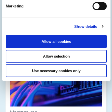
Zu den optisch klaren, UV-aushärtbaren Klebstoffe von
Marketing
Dymax für die Montage optischer Komponenten und
Linsenverklebung gehören Sorten für VCSEL-Vergießung,
Linsenbefestigung, Linsenlaminierung,
Linsenpositionierung und Glasfasermontage.
Show details
Allow all cookies
Allow selection
Use necessary cookies only
Montage von