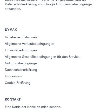
Leitfaden: Lichthärtungsgeräte (Asien|EN)
Datenschutzerklärung von Google
Und
Servicebedingungen
anwenden.
Leitfaden: Lichthärtungsgeräte (Amerika|ES)
DYMAX
Leitfaden: Ausgabegerät (EN)
Urheberrechtshinweis
Allgemeine Verkaufsbedingungen
Leitfaden: Ausgabegerät (Asien|EN)
Einkaufsbedingungen
Allgemeine Geschäftsbedingungen für den Service
Nutzungsbedingungen
Leitfaden: Ausgabegerät (Europa|EN)
Datenschutzerklärung
Impressum
Leitfaden: Ausgabegerät (Amerika|ES)
Cookie-Erklärung
Leitfaden: UV-Lichthärtungstechnologie (EN)
KONTAKT
Eine Kopie der Kopie an mich senden.