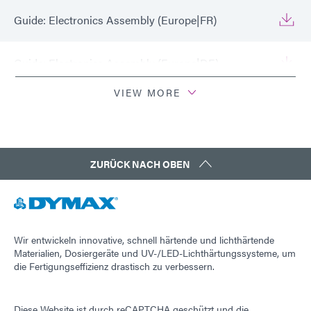
Guide: Electronics Assembly (Europe|FR)
Guide: Electronics Assembly (Europe|DE)
VIEW MORE
Leitfaden: Elektronikmontage (Asien|EN)
Leitfaden: Elektronikmontage (Asien | CN)
ZURÜCK NACH OBEN
Leitfaden: Elektronikmontage (Amerika|ES)
Leitfaden: Lichthärtungsgeräte (EN)
Wir entwickeln innovative, schnell härtende und lichthärtende
Materialien, Dosiergeräte und UV-/LED-Lichthärtungssysteme, um
die Fertigungseffizienz drastisch zu verbessern.
Leitfaden: Lichthärtungsgeräte (Europa|EN)
Diese Website ist durch reCAPTCHA geschützt und die