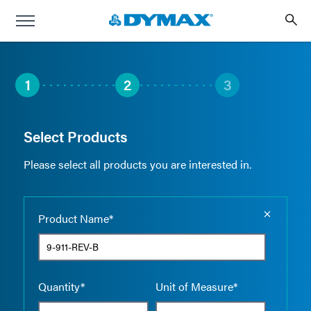
1
2
3
Select Products
Please select all products you are interested in.
Empty the
Product Name*
Quantity*
Unit of Measure*