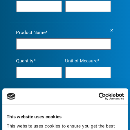
Empty the
Product Name*
Quantity*
Unit of Measure*
Empty the
Product Name*
This website uses cookies
This website uses cookies to ensure you get the best
Quantity*
Unit of Measure*