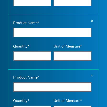
Empty the
Product Name*
Quantity*
Unit of Measure*
Empty the
Product Name*
Quantity*
Unit of Measure*