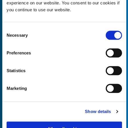
experience on our website. You consent to our cookies if
you continue to use our website.
Consent
Empty the
Product Name*
Necessary
Selection
Preferences
Quantity*
Unit of Measure*
Statistics
Marketing
Empty the
Product Name*
Show details
Quantity*
Unit of Measure*