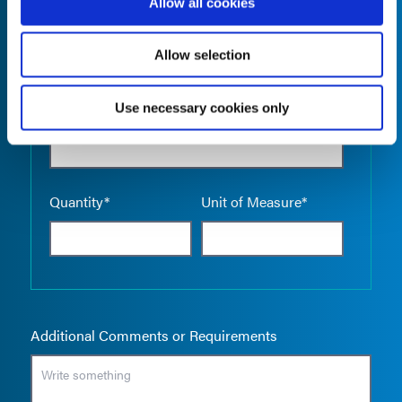
Allow all cookies
Allow selection
Use necessary cookies only
Empty the
Product Name*
Quantity*
Unit of Measure*
Additional Comments or Requirements