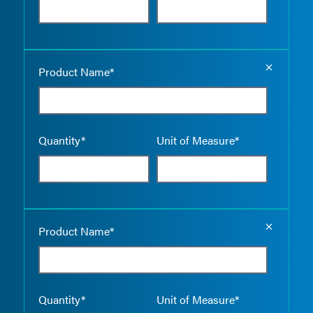
Empty the
Product Name*
Quantity*
Unit of Measure*
Empty the
Product Name*
Quantity*
Unit of Measure*