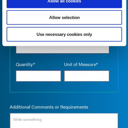
Allow all cookies
Allow selection
Use necessary cookies only
Empty the
Product Name*
Quantity*
Unit of Measure*
Additional Comments or Requirements