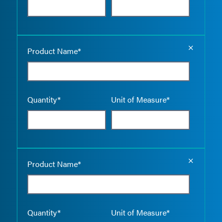
Empty the
Product Name*
Quantity*
Unit of Measure*
Empty the
Product Name*
Quantity*
Unit of Measure*