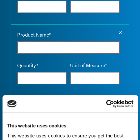
Empty the
Product Name*
Quantity*
Unit of Measure*
Empty the
Product Name*
This website uses cookies
This website uses cookies to ensure you get the best
Quantity*
Unit of Measure*