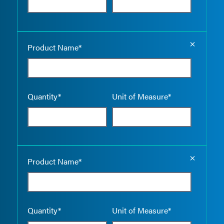
Empty the
Product Name*
Quantity*
Unit of Measure*
Empty the
Product Name*
Quantity*
Unit of Measure*