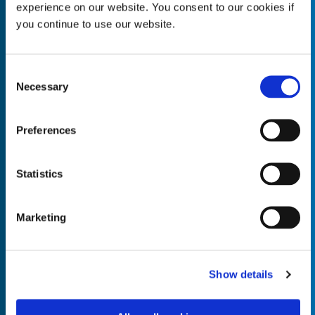
experience on our website. You consent to our cookies if
you continue to use our website.
Consent
Empty the
Product Name*
Necessary
Selection
Preferences
Quantity*
Unit of Measure*
Statistics
Marketing
Empty the
Product Name*
Show details
Quantity*
Unit of Measure*