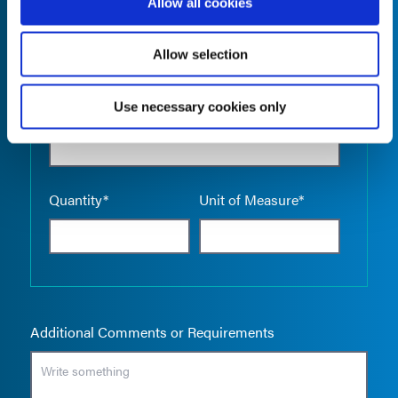
Allow all cookies
Allow selection
Use necessary cookies only
Empty the
Product Name*
Quantity*
Unit of Measure*
Additional Comments or Requirements