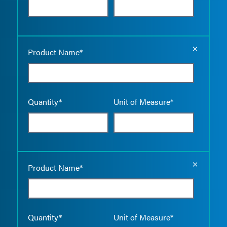
Empty the
Product Name*
Quantity*
Unit of Measure*
Empty the
Product Name*
Quantity*
Unit of Measure*