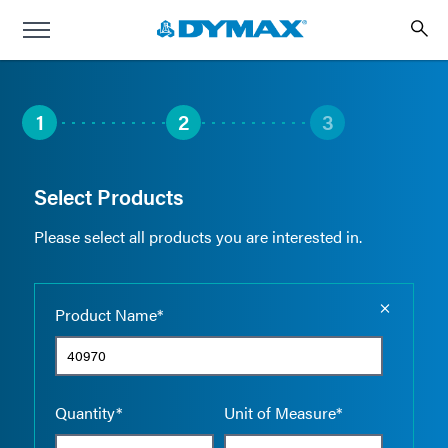
1
2
3
Select Products
Please select all products you are interested in.
Empty the
Product Name*
Quantity*
Unit of Measure*