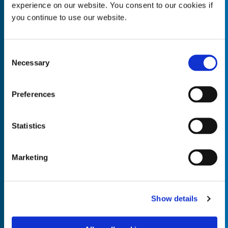
experience on our website. You consent to our cookies if
you continue to use our website.
Consent
Empty the
Product Name*
Necessary
Selection
Preferences
Quantity*
Unit of Measure*
Statistics
Marketing
Empty the
Product Name*
Show details
Quantity*
Unit of Measure*