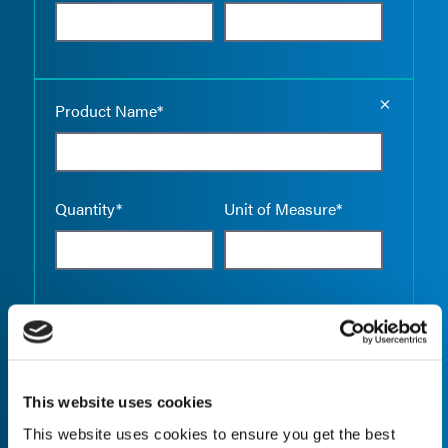
Empty the
Product Name*
Quantity*
Unit of Measure*
Empty the
Product Name*
This website uses cookies
This website uses cookies to ensure you get the best
Quantity*
Unit of Measure*