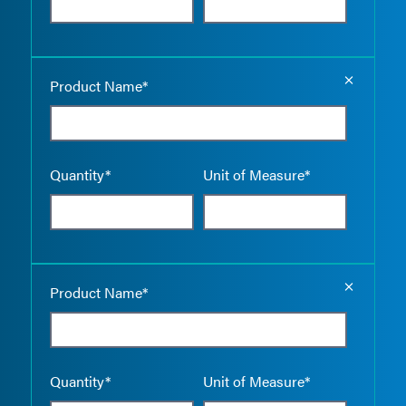
Empty the
Product Name*
Quantity*
Unit of Measure*
Empty the
Product Name*
Quantity*
Unit of Measure*