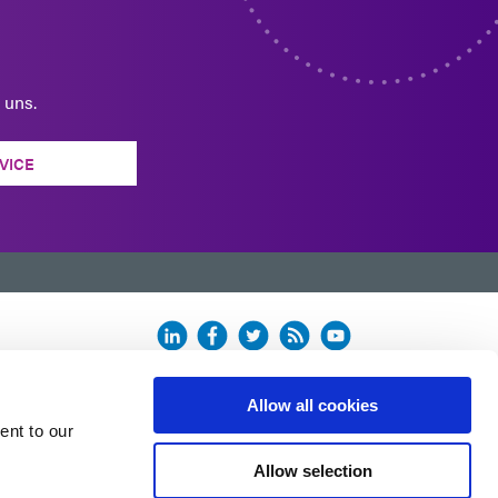
 uns.
VICE
n.
Allow all cookies
ent to our
Allow selection