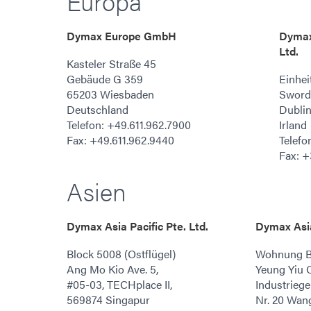
Europa
Dymax Europe GmbH
Dymax
Ltd.
Kasteler Straße 45
Gebäude G 359
Einhei
65203 Wiesbaden
Swords
Deutschland
Dubli
Telefon: +49.611.962.7900
Irland
Fax: +49.611.962.9440
Telefo
Fax: +
Asien
Dymax Asia Pacific Pte. Ltd.
Dymax Asia
Block 5008 (Ostflügel)
Wohnung B,
Ang Mo Kio Ave. 5,
Yeung Yiu C
#05-03, TECHplace II,
Industrieg
569874 Singapur
Nr. 20 Wang