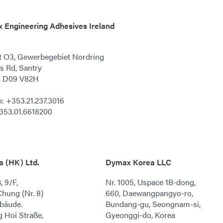
 Engineering Adhesives Ireland
t O3, Gewerbegebiet Nordring
 Rd, Santry
n D09 V82H
n: +353.21.237.3016
353.01.6618200
 (HK) Ltd.
Dymax Korea LLC
 9/F,
Nr. 1005, Uspace 1B-dong,
hung (Nr. 8)
660, Daewangpangyo-ro,
ebäude.
Bundang-gu, Seongnam-si,
 Hoi Straße,
Gyeonggi-do, Korea