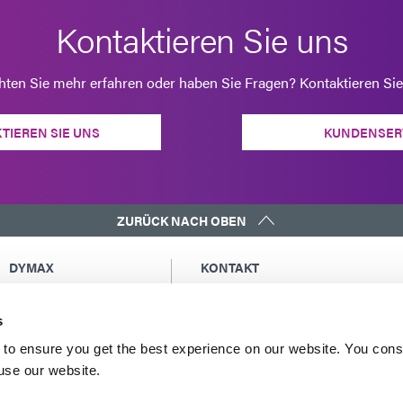
Kontaktieren Sie uns
ten Sie mehr erfahren oder haben Sie Fragen? Kontaktieren Sie
TIEREN SIE UNS
KUNDENSER
ZURÜCK NACH OBEN
DYMAX
KONTAKT
Urheberrechtshinweis
Eine Kopie der Kopie an mich sende
Allgemeine
Globale Kontakte
s
Verkaufsbedingungen
Nordamerika: +1 860.482.1010
to ensure you get the best experience on our website. You cons
Einkaufsbedingungen
Europa: +49 611.962.7900
 use our website.
Allgemeine
Asien: +65.67522887
Geschäftsbedingungen