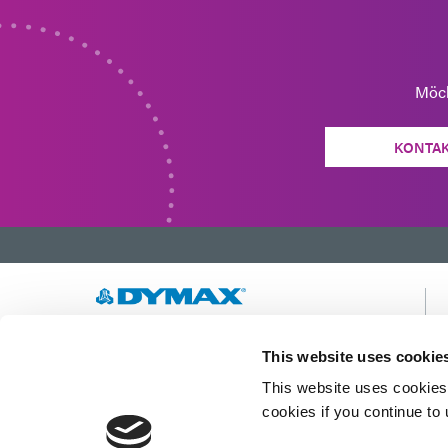
Möch
KONTAK
Wir entwickeln innovative, schnell härtende und
This website uses cookie
lichthärtende Materialien, Dosiergeräte und
UV-/LED-Lichthärtungssysteme, um die
This website uses cookies 
Fertigungseffizienz drastisch zu verbessern.
cookies if you continue to