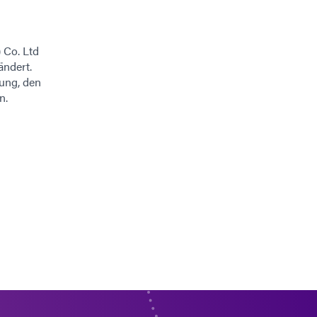
 Co. Ltd
ändert.
lung, den
n.