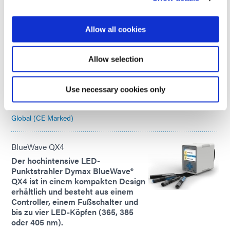
Global (CE Marked)
Allow all cookies
BlueWave MX-150
Der hochintensive LED-
Allow selection
Punkstrahler Dymax BlueWave® MX-
150 bietet Flexibilität durch seinen
geringen Platzbedarf und sein
Use necessary cookies only
effizientes Design.
Global (CE Marked)
BlueWave QX4
Der hochintensive LED-
Punktstrahler Dymax BlueWave®
QX4 ist in einem kompakten Design
erhältlich und besteht aus einem
Controller, einem Fußschalter und
bis zu vier LED-Köpfen (365, 385
oder 405 nm).