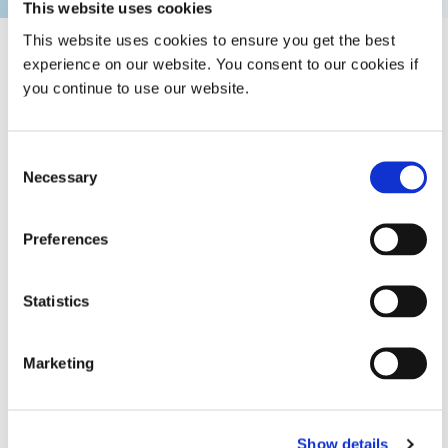
This website uses cookies
This website uses cookies to ensure you get the best
experience on our website. You consent to our cookies if
you continue to use our website.
BlueWave QX4 V2.0
Der kompakte LED-Punktstrahler
Dymax BlueWave® QX4 V2.0
besteht aus einem Controller,
Consent
einem Fußschalter und bis zu vier
Necessary
Selection
LED-Köpfen (365, 385 oder 405
nm).
Preferences
Global (CE Marked)
Statistics
BlueWave 200 V3.1
Dymax BlueWave® 200 Version 3.1
Marketing
ist ein hochintensives UV-
Punkstrahler-Härtungsgerät, das
UVA-/ sichtbares Licht im Bereich
von 300–450 nm aussendet.
Show details