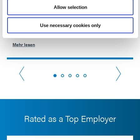
Teammitarbeiter
Allow selection
Zeigt die Bereitschaft zur abteilungsübergreifenden
Zusammenarbeit, respektiert jedes Teammitglied und nutzt
Use necessary cookies only
individuelle Talente, Fachkenntnisse und Ressourcen für
gemeinsames Wachstum und kontinui...
Mehr lesen
Rated as a Top Employer