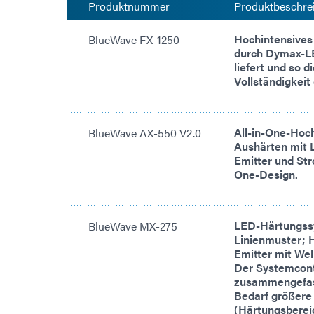
Produktnummer
Produktbeschre
Hochintensives
BlueWave FX-1250
durch Dymax-LE
liefert und so 
Vollständigkeit
All-in-One-Hoch
BlueWave AX-550 V2.0
Aushärten mit L
Emitter und St
One-Design.
LED-Härtungssy
BlueWave MX-275
Linienmuster; 
Emitter mit We
Der Systemcont
zusammengefass
Bedarf größere
(Härtungsberei