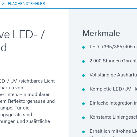
FLÄCHENSTRAHLER
ive LED- /
Merkmale
nd
LED- (365/385/405 nm
2.000 Stunden Garanti
Vollständige Aushärt
D-/ UV-/sichtbares Licht
shärten von
Komplette LED/UV-Här
V-Tinten. Ein modularer
inem Reflektorgehäuse und
Einfache Integration 
ampe. Für die
ungsgeräts sind
Konstante Liniengesc
mungen und zusätzliche
Erhältlich mit/ohne L