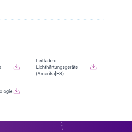
Leitfaden:
e
Lichthärtungsgeräte
(Amerika|ES)
ologie