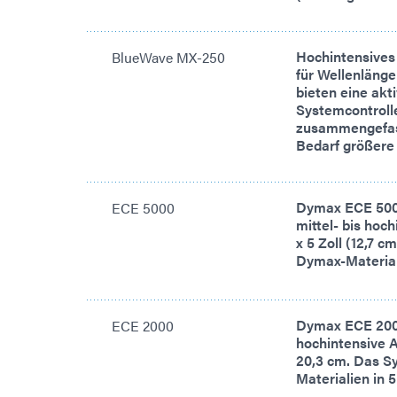
Hochintensives
BlueWave MX-250
für Wellenlänge
bieten eine ak
Systemcontroll
zusammengefass
Bedarf größere
Dymax ECE 500
ECE 5000
mittel- bis hoc
x 5 Zoll (12,7 
Dymax-Material
Dymax ECE 2000
ECE 2000
hochintensive A
20,3 cm. Das S
Materialien in 