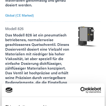
Materialien gleichmäßig und genau
dosiert werden.
Global (CE Marked)
Modell 826
Das Modell 826 ist ein pneumatisch
betriebenes, normalerweise
geschlossenes Quetschventil. Dieses
Dosierventil dosiert eine Vielzahl von
Materialien mit niedriger bis hoher
Viskosität, ist aber speziell für die
einfache Dosierung dickflüssiger,
zähflüssiger Materialien konzipiert.
Das Ventil ist hochpräzise und erhält
seine Präzision durch verriegelbare
Bedienelemente, die die Einstellung
dreier kritischer Parameter
erleichtern: die Durchflussrate durch
das Ventil, den Grad der
Schlauchschließung und den
Rücksaugeffekt.