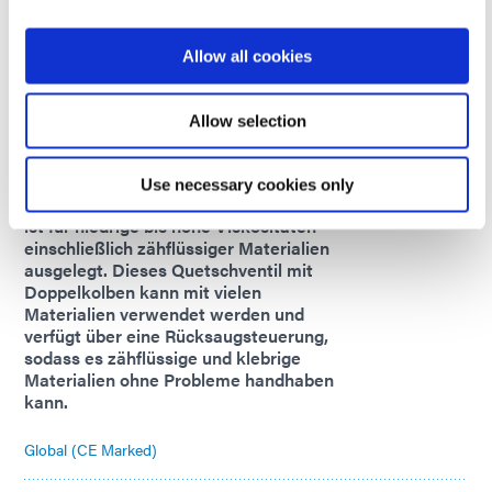
Global (CE Marked)
Allow all cookies
Modell 828
Das normalerweise offene Einweg-
Flüssigkeitswegventil Modell 828 ist
Allow selection
für höhere Durchflussraten ausgelegt
und ermöglicht gleichzeitig eine
präzise Kontrolle der
Use necessary cookies only
Materialdurchflussrate. Dieses Produkt
ist für niedrige bis hohe Viskositäten
einschließlich zähflüssiger Materialien
ausgelegt. Dieses Quetschventil mit
Doppelkolben kann mit vielen
Materialien verwendet werden und
verfügt über eine Rücksaugsteuerung,
sodass es zähflüssige und klebrige
Materialien ohne Probleme handhaben
kann.
Global (CE Marked)