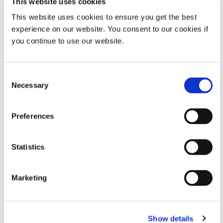
This website uses cookies
This website uses cookies to ensure you get the best
Global (CE Marked)
experience on our website. You consent to our cookies if
you continue to use our website.
Modell 830
Das Dosierventil Modell 830 ist ein
normalerweise geschlossenes Einweg-
Consent
Flüssigkeitswegventil, das größere
Necessary
Selection
Materialdurchflussraten bei gleichzeitig
präziser Steuerung ermöglicht. Dieses
Quetschventil mit Doppelkolben wird
Preferences
mit vielen Materialien mit niedriger bis
hoher Viskosität verwendet und verfügt
über eine Rücksaugsteuerung zur
Statistics
sauberen Handhabung zähflüssiger und
klebriger Materialien. Das
Hauptmerkmal des Ventils ist sein
Marketing
Einweg-Flüssigkeitsweg, der
Materialien vom Materialbehälter zur
Dosierspitze transportiert.
Show details