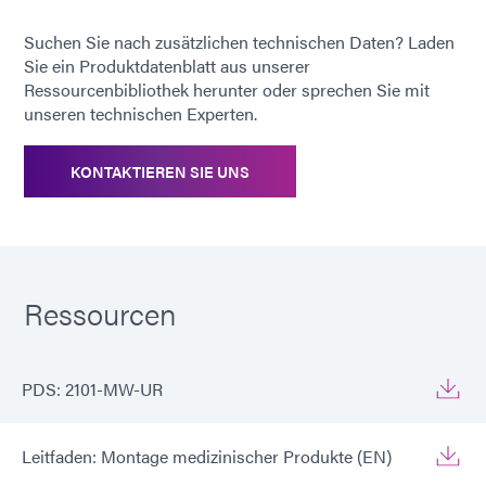
Suchen Sie nach zusätzlichen technischen Daten? Laden
Elastizitätsmodul, MPa
1020,4 [148.000]
Sie ein Produktdatenblatt aus unserer
[psi]:
Ressourcenbibliothek herunter oder sprechen Sie mit
unseren technischen Experten.
Absorption durch
4.5
kochendes Wasser, % (2
KONTAKTIEREN SIE UNS
Std.)
Wasseraufnahme, % (25 °C,
2:1
24 Std.)
Ressourcen
Fluoresziert
Ja
PDS: 2101-MW-UR
Empfohlene Untergründe:
ABS, PC, PCTG,
PETG, PVC, TPU
Leitfaden: Montage medizinischer Produkte (EN)