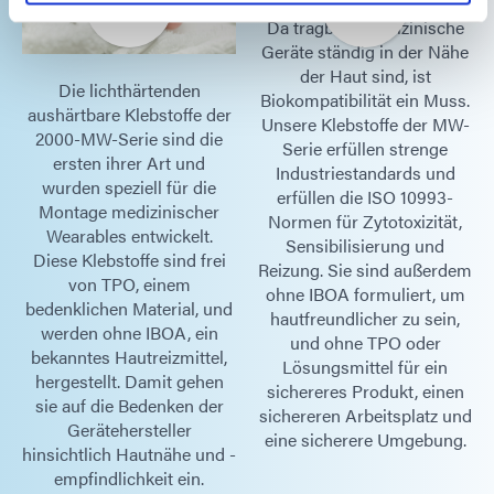
Da tragbare medizinische
Geräte ständig in der Nähe
der Haut sind, ist
Die lichthärtenden
Biokompatibilität ein Muss.
aushärtbare Klebstoffe der
Unsere Klebstoffe der MW-
2000-MW-Serie sind die
Serie erfüllen strenge
ersten ihrer Art und
Industriestandards und
wurden speziell für die
erfüllen die ISO 10993-
Montage medizinischer
Normen für Zytotoxizität,
Wearables entwickelt.
Sensibilisierung und
Diese Klebstoffe sind frei
Reizung. Sie sind außerdem
von TPO, einem
ohne IBOA formuliert, um
bedenklichen Material, und
hautfreundlicher zu sein,
werden ohne IBOA, ein
und ohne TPO oder
bekanntes Hautreizmittel,
Lösungsmittel für ein
hergestellt. Damit gehen
sichereres Produkt, einen
sie auf die Bedenken der
sichereren Arbeitsplatz und
Gerätehersteller
eine sicherere Umgebung.
hinsichtlich Hautnähe und -
empfindlichkeit ein.