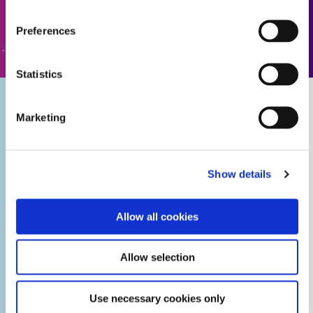
ZUM FORMULAR
Preferences
Statistics
Biokompatible
Klebstoffe von
Marketing
Klebstoffe für die
Dymax für die
Montage
Montage
Show details
tragbarer
medizinischer
medizinischer
Produkte
Allow all cookies
Geräte
Allow selection
Use necessary cookies only