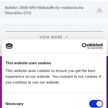
Bulletin: 2000-MW-Klebstoffe für medizinische
Wearables (EN)
Bulletin: 2000-MW-Klebstoffe für medizinische
Wearables (Europa|EN)
VIEW MORE
This website uses cookies
Angebot anfordern
This website uses cookies to ensure you get the best
experience on our website. You consent to our cookies if
Bereit für den nächsten Schritt? Ein Mitglied des Dymax-
you continue to use our website.
Teams wird sich in Kürze bei Ihnen melden.
Consent
ZUM ANGEBOT HINZUFÜGEN
Necessary
Selection