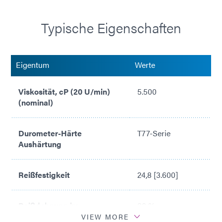
Ultra-Red® fluoreszierend zur Inline-Inspektion
Typische Eigenschaften
Eigentum
Werte
Viskosität, cP (20 U/min)
5.500
(nominal)
Durometer-Härte
T77-Serie
Aushärtung
Reißfestigkeit
24,8 [3.600]
Reißdehnung im
80 %
ausgehärteten Zustand
VIEW MORE