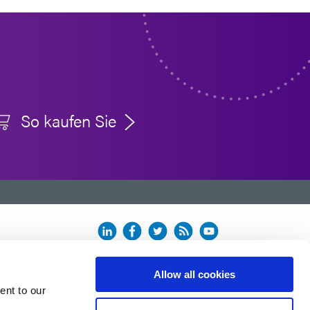
So kaufen Sie
n.
Allow all cookies
ent to our