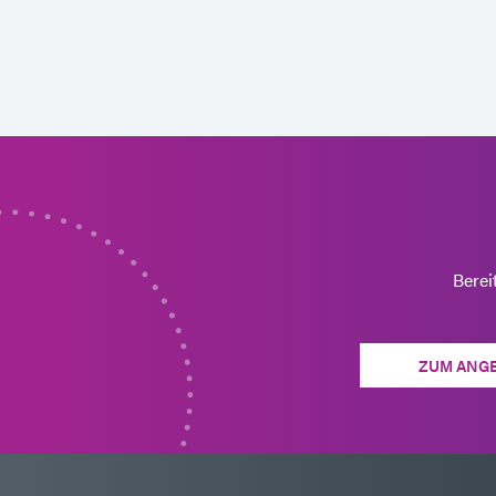
Berei
ZUM ANG