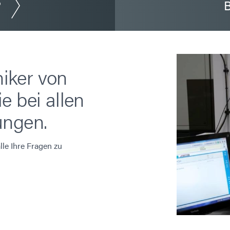
?
B
iker von
e bei allen
ungen.
le Ihre Fragen zu