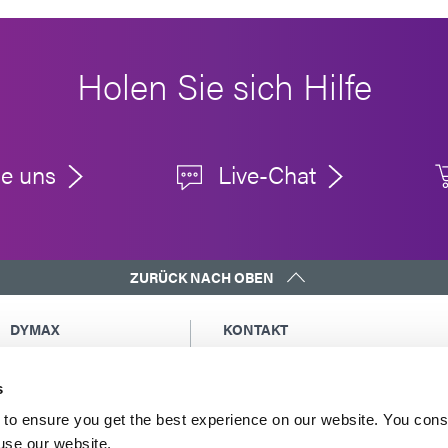
Holen Sie sich Hilfe
ie uns
Live-Chat
ZURÜCK NACH OBEN
DYMAX
KONTAKT
Urheberrechtshinweis
Eine Kopie der Kopie an mich sende
Allgemeine
Globale Kontakte
s
Verkaufsbedingungen
Nordamerika: +1 860.482.1010
to ensure you get the best experience on our website. You cons
Einkaufsbedingungen
Europa: +49 611.962.7900
 use our website.