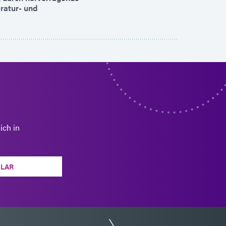
eratur- und
ich in
LAR