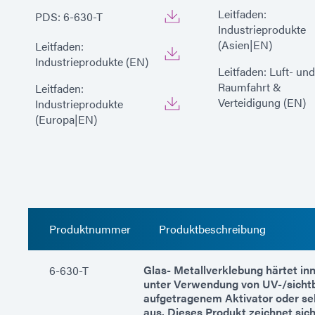
Leitfaden:
PDS: 6-630-T
Industrieprodukte
(Asien|EN)
Leitfaden:
Industrieprodukte (EN)
Leitfaden: Luft- und
Raumfahrt &
Leitfaden:
Verteidigung (EN)
Industrieprodukte
(Europa|EN)
Produktnummer
Produktbeschreibung
Glas- Metallverklebung härtet i
6-630-T
unter Verwendung von UV-/sichtb
aufgetragenem Aktivator oder s
aus. Dieses Produkt zeichnet sic