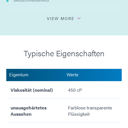
Feuchtigkeitsbeständig
VIEW MORE
Einzelkomponente
Konform mit ISO 10993
Typische Eigenschaften
Eigentum
Werte
Viskosität (nominal)
450 cP
unausgehärtetes
Farblose transparente
Aussehen
Flüssigkeit