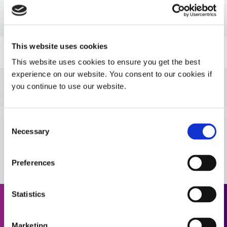
PDS: 1121-M
This website uses cookies
Leitfaden: Montage medizinischer Produkte (EN)
This website uses cookies to ensure you get the best
experience on our website. You consent to our cookies if
Leitfaden: Montage medizinischer Produkte
you continue to use our website.
(Amerika|ES)
Leitfaden: Montage medizinischer Produkte
Consent
(Europa|FR)
Necessary
Selection
VIEW MORE
Leitfaden: Montage medizinischer Produkte
Preferences
(Europa|EN)
Statistics
Angebot anfordern
Marketing