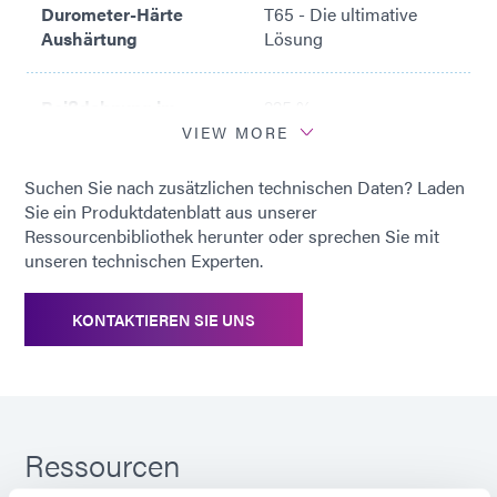
Durometer-Härte
T65 - Die ultimative
Aushärtung
Lösung
Reißdehnung im
225 %
ausgehärteten
VIEW MORE
Zustand
Suchen Sie nach zusätzlichen technischen Daten? Laden
Sie ein Produktdatenblatt aus unserer
Empfohlene
BPA-freies Copolyester;
Ressourcenbibliothek herunter oder sprechen Sie mit
Untergründe
ABS; PC; PU; PVC
unseren technischen Experten.
KONTAKTIEREN SIE UNS
Ressourcen