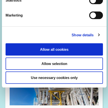
Statistics
Maskierungsmittel sowie Dichtungen von Dymax tragen
dazu bei, die Lebensdauer von Motoren zu verlängern,
Bildsensoren zu verbessern und Leiterplatten in den
Bereichen OEM, MRO, Drehflügler und Avionik der Luft-
Marketing
und Raumfahrt- sowie Verteidigungsindustrie vor rauen
Umgebungsbedingungen zu schützen.
Show details
Allow all cookies
Allow selection
Use necessary cookies only