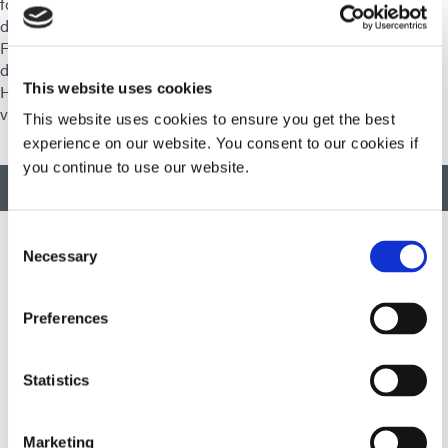
fördern die körperliche Fitness mit unserem Rally-Programm,
das unseren Mitarbeitern die Kosten für die Mitgliedschaft im
Fitnessstudio erstattet, und unserem Motion-Programm, mit
dem Mitarbeiter durch die Bewältigung täglicher
This website uses cookies
Herausforderungen Geld für ihr Gesundheitssparkonto
verdienen können.
This website uses cookies to ensure you get the best
experience on our website. You consent to our cookies if
you continue to use our website.
ZURÜCK NACH OBEN
Consent
Necessary
Selection
Wir entwickeln innovative, schnell härtende und lichthärtende
Materialien, Dosiergeräte und UV-/LED-Lichthärtungssysteme, um
Preferences
die Fertigungseffizienz drastisch zu verbessern.
Statistics
Diese Website ist durch reCAPTCHA geschützt und die
Datenschutzerklärung von Google
Und
Servicebedingungen
anwenden.
Marketing