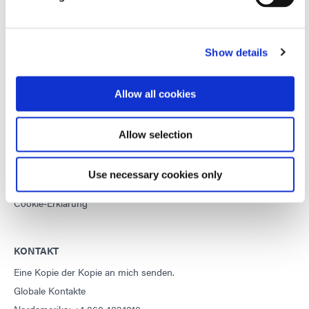
DYMAX
Show details
Urheberrechtshinweis
Allgemeine Verkaufsbedingungen
Allow all cookies
Einkaufsbedingungen
Allgemeine Geschäftsbedingungen für den Service
Allow selection
Nutzungsbedingungen
Datenschutzerklärung
Use necessary cookies only
Impressum
Cookie-Erklärung
KONTAKT
Eine Kopie der Kopie an mich senden.
Globale Kontakte
Nordamerika: +1 860.482.1010