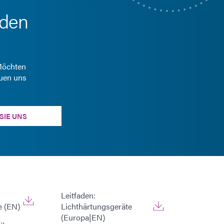
 den
 Möchten
euen uns
SIE UNS
Leitfaden:
e (EN)
Lichthärtungsgeräte
(Europa|EN)