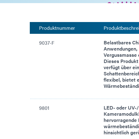
Produktnummer
Produktbeschre
Belastbares Ch
9037-F
Anwendungen, b
Vergussmasse o
Dieses Produkt 
verfügt über e
Schattenbereich
flexibel, bietet
Wärmebeständigk
LED- oder UV-/
9801
Kameramodulkle
hervorragende H
wärmebeständig
hinsichtlich ge