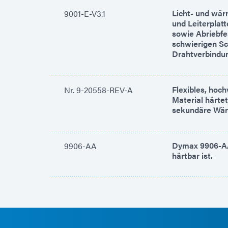
Licht- und wä
9001-E-V3.1
und Leiterplat
sowie Abriebfe
schwierigen Sc
Drahtverbindu
Flexibles, hoc
Nr. 9-20558-REV-A
Material härte
sekundäre Wär
Dymax 9906-AA 
9906-AA
härtbar ist.