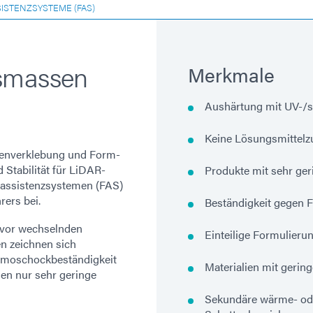
ISTENZSYSTEME (FAS)
ssmassen
Merkmale
Aushärtung mit UV-/s
Keine Lösungsmittelz
senverklebung und Form-
Stabilität für LiDAR-
Produkte mit sehr ge
assistenzsystemen (FAS)
rers bei.
Beständigkeit gegen 
 vor wechselnden
Einteilige Formulieru
n zeichnen sich
ermoschockbeständigkeit
Materialien mit gerin
en nur sehr geringe
Sekundäre wärme- ode