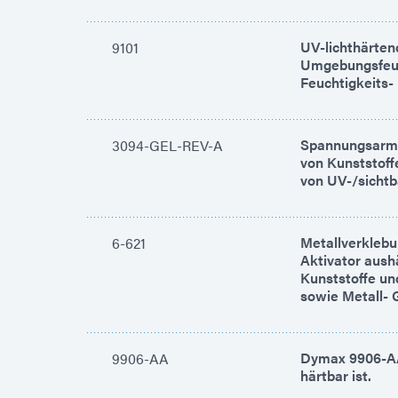
UV-lichthärten
9101
Umgebungsfeuch
Feuchtigkeits-
Spannungsarmer
3094-GEL-REV-A
von Kunststoff
von UV-/sichtb
Metallverklebu
6-621
Aktivator aush
Kunststoffe u
sowie Metall- 
Dymax 9906-AA 
9906-AA
härtbar ist.