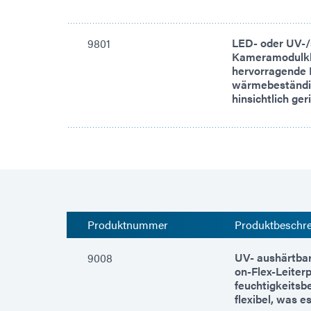
LED- oder UV-/
9801
Kameramodulkle
hervorragende H
wärmebeständig
hinsichtlich ge
Produktnummer
Produktbeschr
UV- aushärtbar
9008
on-Flex-Leiter
feuchtigkeitsb
flexibel, was 