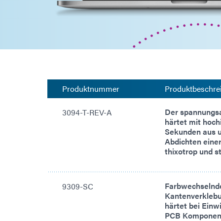
Produktnummer
Produktbeschre
Der spannungsa
3094-T-REV-A
härtet mit hoch
Sekunden aus u
Abdichten einer
thixotrop und s
Farbwechselnde
9309-SC
Kantenverklebu
härtet bei Ein
PCB Komponente