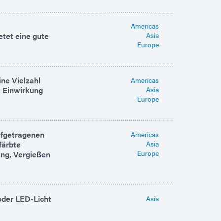
Americas
etet eine gute
Asia
Europe
ine Vielzahl
Americas
i Einwirkung
Asia
Europe
ufgetragenen
Americas
färbte
Asia
Europe
ung, Vergießen
oder LED-Licht
Asia