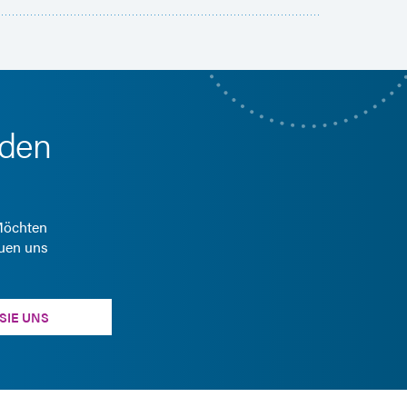
 den
 Möchten
euen uns
SIE UNS