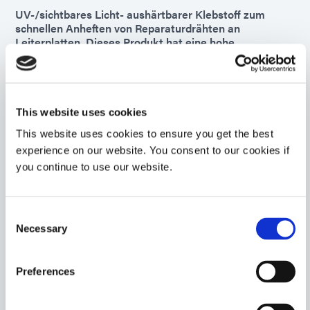
UV-/sichtbares Licht- aushärtbarer Klebstoff zum
schnellen Anheften von Reparaturdrähten an
Leiterplatten. Dieses Produkt hat eine hohe
Zugfestigkeit, ausgezeichnete Haftung und eine
schnellere UV-Befestigungszeit. Dieser Klebstoff
verfügt über eine sekundäre Wärmehärtung für
vollständige Aushärtung in Schattenbereiche.
This website uses cookies
Americas
Asia
This website uses cookies to ensure you get the best
Europe
experience on our website. You consent to our cookies if
you continue to use our website.
9310
Sekundär wärmehärtender Verstärkungsklebstoff für
Consent
Kantenverklebung, Robustheit und CSP-Verstärkung.
Necessary
Dieses Material zeichnet sich durch hohe Thixotropie
Selection
aus und härtet unter Einwirkung von UV-/sichtbarem
Licht aus, um PCBs schnell robuster zu machen.
Preferences
Americas
Asia
Europe