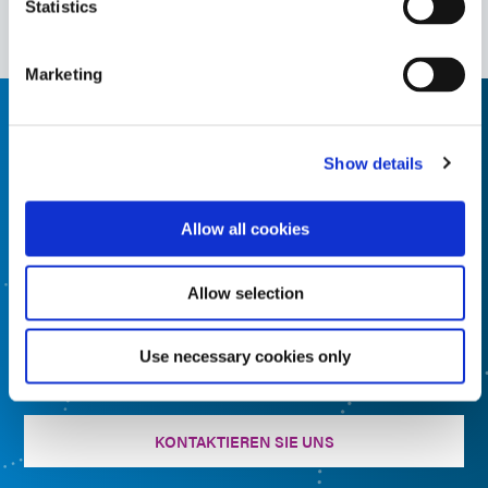
Statistics
Marketing
Brauchen Sie Hilfe? Nutzen Sie
Show details
den Produktfinder
Nutzen Sie unseren Produktfinder, um das richtige
Allow all cookies
Material zu finden. Möchten Sie mehr erfahren oder
haben Sie Fragen? Kontaktieren Sie uns, wir freuen uns
Allow selection
auf Ihre Nachricht.
Use necessary cookies only
FORMULIERTER PRODUKTFINDER
KONTAKTIEREN SIE UNS