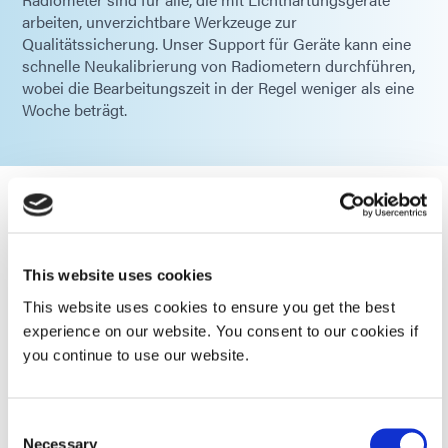
arbeiten, unverzichtbare Werkzeuge zur
Qualitätssicherung. Unser Support für Geräte kann eine
schnelle Neukalibrierung von Radiometern durchführen,
wobei die Bearbeitungszeit in der Regel weniger als eine
Woche beträgt.
ACCU-CAL™ 50 Radiometer
Zur Verwendung mit UV-
This website uses cookies
Härtungssystemen. Kann mit allen
UV-Spots und UV-Flutlichtquellen
This website uses cookies to ensure you get the best
von Dymax verwendet werden.
experience on our website. You consent to our cookies if
you continue to use our website.
Global (CE Marked)
Consent
ACCU-CAL™ 50-LED-Radiometer
Necessary
Selection