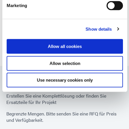
externes Signal
VIEW MORE
Marketing
Suchen Sie nach weiteren technischen Daten? Schauen
Abmessungen (B x T x
7,56 Zoll x 7,17 Zoll x
Sie in unserer Ressourcenbibliothek vorbei oder
H)
3,00 Zoll (192 mm x 182
Show details
sprechen Sie mit unseren technischen Experten.
mm x 76 mm)
KONTAKTIEREN SIE UNS
Allow all cookies
Gewicht
0,97 kg
Allow selection
¹
Für Kunden in Europa
wird das passende
Use necessary cookies only
Teilenummern
Netzkabel mitgeliefert
Erstellen Sie eine Komplettlösung oder finden Sie
Ersatzteile für Ihr Projekt
Begrenzte Mengen. Bitte senden Sie eine RFQ für Preis
und Verfügbarkeit.