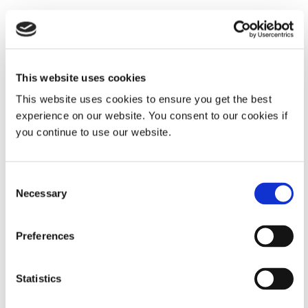
Systemspezifikationen
Eigentum
Technische Daten
This website uses cookies
This website uses cookies to ensure you get the best
Strombedarf¹
100-240 V
experience on our website. You consent to our cookies if
Wechselspannung
you continue to use our website.
Luftdruckanforderungen
100 psi (7 bar) max
Consent
Necessary
Selection
Digitaler Timer
0,01 bis 9999
Sekunden; manueller
Preferences
oder zeitgesteuerter
Modus
Statistics
Aktivierung
Fußschalter oder