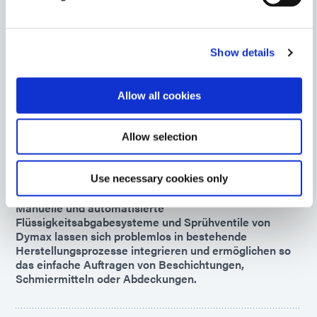
Europe
2000-EC
Show details
Die UV-Härtungsflächenlampen der Serie 2000-EC von
Dymax sind für die allgemeine Aushärtung von UV-
Klebstoffe, -Beschichtungen und -Tinten mit niedriger
Allow all cookies
Intensität konzipiert und verfügen über eine
Aushärtungsfläche von 64 Quadratzoll.
Allow selection
Global Except Europe
Use necessary cookies only
Ausgabegeräte
Manuelle und automatisierte
Flüssigkeitsabgabesysteme und Sprühventile von
Dymax lassen sich problemlos in bestehende
Herstellungsprozesse integrieren und ermöglichen so
das einfache Auftragen von Beschichtungen,
Schmiermitteln oder Abdeckungen.