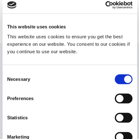
HOLEN SIE SICH HILFE BEI IHRER BEWERBUNG
This website uses cookies
This website uses cookies to ensure you get the best
experience on our website. You consent to our cookies if
you continue to use our website.
Verwandte Produkte
Consent
Necessary
Selection
6-621-T
Klebung bildet harte, klare Verbindungen und härtet
Preferences
schnell mit UV-/sichtbares Licht, Wärme oder einem
vorab aufgetragenen Aktivator aus. Gängige
Anwendungen sind Metall- Glas-Verklebung,
Statistics
Spulenwicklung und Vergießen.
Americas
Asia
Marketing