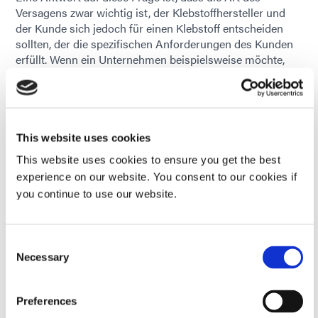
Versagens zwar wichtig ist, der Klebstoffhersteller und
der Kunde sich jedoch für einen Klebstoff entscheiden
sollten, der die spezifischen Anforderungen des Kunden
erfüllt. Wenn ein Unternehmen beispielsweise möchte,
dass seine Baugruppe strengen Umwelttests standhält
und dabei einem Druck von 2.500 psi ausgesetzt ist,
muss der Klebstoff auch diese Anforderung erfüllen. Ob
der Kunde ein Kohäsions-, Klebstoff- oder
Substratversagen feststellt, ist größtenteils irrelevant,
This website uses cookies
wenn der Klebstoff seine Anforderungen nicht erfüllt.
This website uses cookies to ensure you get the best
experience on our website. You consent to our cookies if
Gibt es Situationen, in denen die Art des Versagens
you continue to use our website.
wichtig ist? Ja, wenn während des
Qualifizierungsprozesses alles gleich ist, kann es hilfreich
sein, die Versagensarten zu überprüfen, um das Feld der
in Frage kommenden Klebstoffe einzugrenzen. Auch bei
Consent
Necessary
der Fehleranalyse ist die Art des Versagens wichtig, um
Selection
die Grundursache zu ermitteln. Anhand dieser
Informationen lässt sich ermitteln, warum ein bestimmter
Preferences
Klebstoff an einem oder mehreren Substraten Klebung