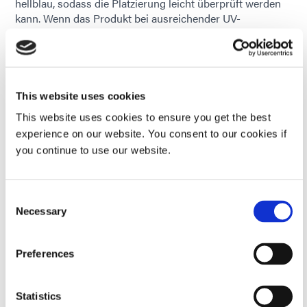
hellblau, sodass die Platzierung leicht überprüft werden
kann. Wenn das Produkt bei ausreichender UV-
Bestrahlung aushärtet, wechselt seine blaue Farbe zu
farblos oder einer anderen Farbe, beispielsweise rosa,
und bietet eine klare visuelle Bestätigung, dass der
Klebstoff vollständig ausgehärtet und die Klebestelle
sicher ist. Dadurch erzielen Hersteller Effizienzgewinne
This website uses cookies
durch schnelles, bedarfsgesteuertes Aushärten mit
This website uses cookies to ensure you get the best
einfacher Aushärtungsbestätigung und Überprüfung der
experience on our website. You consent to our cookies if
Klebelinie nach dem Aushärten.
you continue to use our website.
Consent
Necessary
Selection
Preferences
Statistics