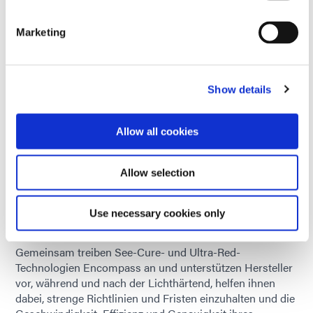
Produkte mit
Ultra-Red-Technologie
fluoreszieren unter
Marketing
schwachem Schwarzlicht (365 nm) hellrot und bilden
einen sehr guten Kontrast zu Kunststoffen, die von Natur
aus blau fluoreszieren (wie PVC). Dadurch können
Hersteller eine automatische oder manuelle
Show details
Qualitätskontrolle durchführen, um die vollständige und
genaue Platzierung des Klebstoffs nach dem Aushärten
Allow all cookies
zu überprüfen.
Derzeit sind mehrere Klebstoffe mit Encompass-
Allow selection
Technologie erhältlich für
Medizinprodukt
Fertigung.
Dymax F&E arbeitet an zusätzlichen Rezepturen für den
Einsatz in der Elektronik, der Luft- und Raumfahrt und in
Use necessary cookies only
industriellen Anwendungen.
Gemeinsam treiben See-Cure- und Ultra-Red-
Technologien Encompass an und unterstützen Hersteller
vor, während und nach der Lichthärtend, helfen ihnen
dabei, strenge Richtlinien und Fristen einzuhalten und die