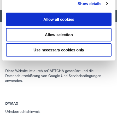
Show details
ZURÜCK NACH OBEN
Allow all cookies
Allow selection
Wir entwickeln innovative, schnell härtende und lichthärtende
Materialien, Dosiergeräte und UV-/LED-Lichthärtungssysteme, um
Use necessary cookies only
die Fertigungseffizienz drastisch zu verbessern.
Diese Website ist durch reCAPTCHA geschützt und die
Datenschutzerklärung von Google
Und
Servicebedingungen
anwenden.
DYMAX
Urheberrechtshinweis