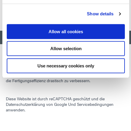
und andere zugehörige Produkte umfasst.
Show details
Allow all cookies
ZURÜCK NACH OBEN
Allow selection
Use necessary cookies only
Wir entwickeln innovative, schnell härtende und lichthärtende
Materialien, Dosiergeräte und UV-/LED-Lichthärtungssysteme, um
die Fertigungseffizienz drastisch zu verbessern.
Diese Website ist durch reCAPTCHA geschützt und die
Datenschutzerklärung von Google
Und
Servicebedingungen
anwenden.