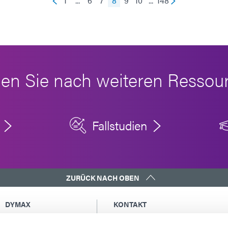
1
...
6
7
8
9
10
...
148
en Sie nach weiteren Ressou
Fallstudien
ZURÜCK NACH OBEN
DYMAX
KONTAKT
Urheberrechtshinweis
Eine Kopie der Kopie an mich sende