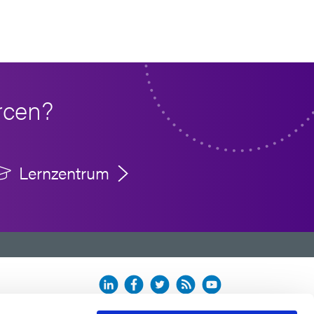
rcen?
Lernzentrum
n.