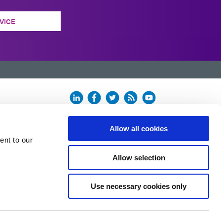
VICE
n.
Allow all cookies
ent to our
Allow selection
Use necessary cookies only