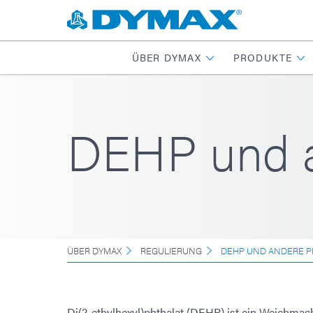
ÜBER DYMAX
PRODUKTE
DEHP und a
ÜBER DYMAX
REGULIERUNG
DEHP UND ANDERE P
Di(2-ethylhexyl)phthalat (DEHP) ist ein Weichmac