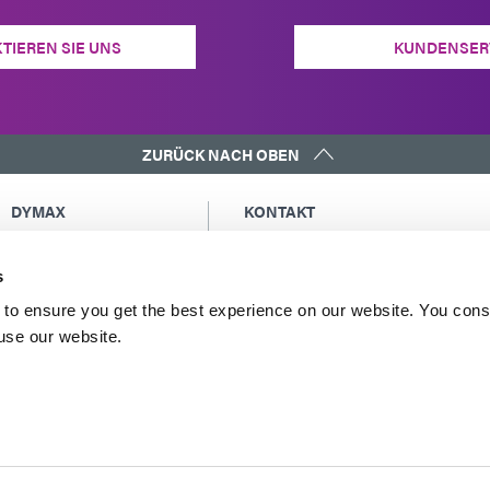
TIEREN SIE UNS
KUNDENSER
ZURÜCK NACH OBEN
DYMAX
KONTAKT
Urheberrechtshinweis
Eine Kopie der Kopie an mich sende
Allgemeine
Globale Kontakte
s
Verkaufsbedingungen
Nordamerika: +1 860.482.1010
to ensure you get the best experience on our website. You cons
Einkaufsbedingungen
Europa: +49 611.962.7900
 use our website.
Allgemeine
Asien: +65.67522887
Geschäftsbedingungen
für den Service
Nutzungsbedingungen
Datenschutzerklärung
Impressum