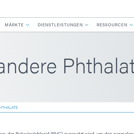
MÄRKTE
DIENSTLEISTUNGEN
RESSOURCEN
ndere Phthala
HTHALATE
her, der Polyvinylchlorid (PVC) zugesetzt wird, um den normaler