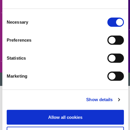
Möchten Sie mehr erfahren oder haben Sie Fragen?
Kontaktieren Sie uns.
Consent
Necessary
Selection
KONTAKTIEREN SIE UNS
Preferences
KUNDENSERVICE
Statistics
Marketing
ZURÜCK NACH OBEN
Show details
Wir entwickeln innovative, schnell härtende und lichthärtende
Materialien, Dosiergeräte und UV-/LED-Lichthärtungssysteme, um
Allow all cookies
die Fertigungseffizienz drastisch zu verbessern.