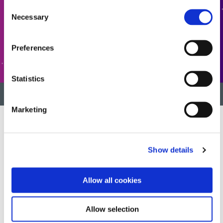
Consent
KONTAKTIEREN SIE UNS
Necessary
Selection
Preferences
KUNDENSERVICE
Statistics
ZURÜCK NACH OBEN
Marketing
Wir entwickeln innovative, schnell härtende und lichthärtende
Show details
Materialien, Dosiergeräte und UV-/LED-Lichthärtungssysteme, um
die Fertigungseffizienz drastisch zu verbessern.
Allow all cookies
Diese Website ist durch reCAPTCHA geschützt und die
Datenschutzerklärung von Google
Und
Servicebedingungen
Allow selection
anwenden.