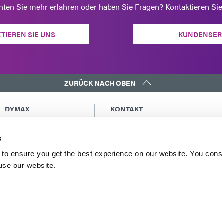
ten Sie mehr erfahren oder haben Sie Fragen? Kontaktieren Sie
TIEREN SIE UNS
KUNDENSER
ZURÜCK NACH OBEN
DYMAX
KONTAKT
Urheberrechtshinweis
Eine Kopie der Kopie an mich sende
Allgemeine
Globale Kontakte
s
Verkaufsbedingungen
Nordamerika: +1 860.482.1010
to ensure you get the best experience on our website. You cons
Einkaufsbedingungen
Europa: +49 611.962.7900
 use our website.
Allgemeine
Asien: +65.67522887
Geschäftsbedingungen
für den Service
Nutzungsbedingungen
Datenschutzerklärung