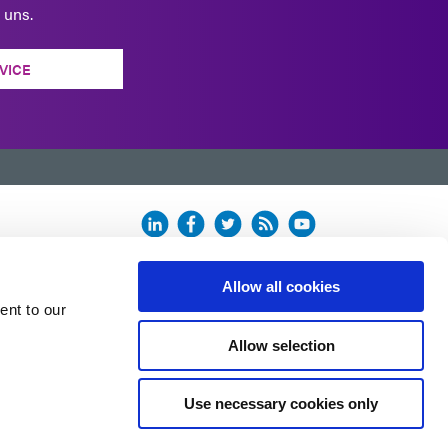
 uns.
VICE
n.
Allow all cookies
ent to our
Allow selection
Use necessary cookies only