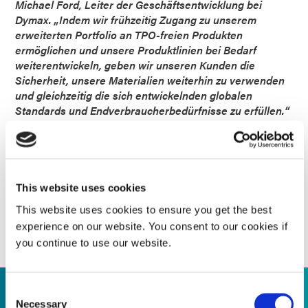
Michael Ford, Leiter der Geschäftsentwicklung bei
Dymax. „Indem wir frühzeitig Zugang zu unserem
erweiterten Portfolio an TPO-freien Produkten
ermöglichen und unsere Produktlinien bei Bedarf
weiterentwickeln, geben wir unseren Kunden die
Sicherheit, unsere Materialien weiterhin zu verwenden
und gleichzeitig die sich entwickelnden globalen
Standards und Endverbraucherbedürfnisse zu erfüllen.“
Kontaktieren Sie Dymax noch heute, um mehr über
unsere TPO-freien Klebstofflösungen zu erfahren und wie
wir Sie bei Ihrer Produktentwicklung und Einhaltung von
Vorschriften unterstützen können.
This website uses cookies
This website uses cookies to ensure you get the best
KONTAKTIEREN SIE NOCH HEUTE UNSER
ANWENDUNGS- UND PROZESSSUPPORTTEAM!
experience on our website. You consent to our cookies if
you continue to use our website.
Consent
Necessary
Selection